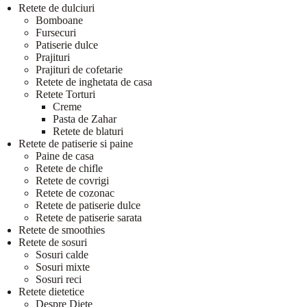
Retete de dulciuri
Bomboane
Fursecuri
Patiserie dulce
Prajituri
Prajituri de cofetarie
Retete de inghetata de casa
Retete Torturi
Creme
Pasta de Zahar
Retete de blaturi
Retete de patiserie si paine
Paine de casa
Retete de chifle
Retete de covrigi
Retete de cozonac
Retete de patiserie dulce
Retete de patiserie sarata
Retete de smoothies
Retete de sosuri
Sosuri calde
Sosuri mixte
Sosuri reci
Retete dietetice
Despre Diete