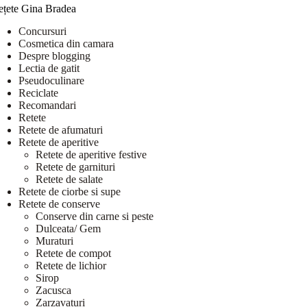
ețete Gina Bradea
Concursuri
Cosmetica din camara
Despre blogging
Lectia de gatit
Pseudoculinare
Reciclate
Recomandari
Retete
Retete de afumaturi
Retete de aperitive
Retete de aperitive festive
Retete de garnituri
Retete de salate
Retete de ciorbe si supe
Retete de conserve
Conserve din carne si peste
Dulceata/ Gem
Muraturi
Retete de compot
Retete de lichior
Sirop
Zacusca
Zarzavaturi