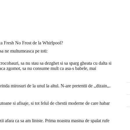
ica Fresh No Frost de la Whirlpool?
sa ne multumeasca pe toti:
crocobauri, sa nu stau sa dezghet si sa sparg gheata cu dalta si
 faca zgomot, sa nu consume mult ca asa-s babele, mai
nda mirosuri de la unul la altul. N-are pretentii de ,,dizain,,.
butoane si afisaje, si tot felul de chestii moderne de care habar
i afara ca sa am liniste. Prima noastra masina de spalat rufe