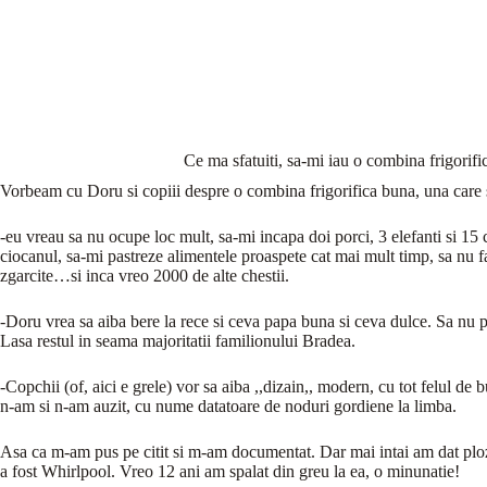
Ce ma sfatuiti, sa-mi iau o combina frigorif
Vorbeam cu Doru si copiii despre o combina frigorifica buna, una care 
-eu vreau sa nu ocupe loc mult, sa-mi incapa doi porci, 3 elefanti si 15 
ciocanul, sa-mi pastreze alimentele proaspete cat mai mult timp, sa nu
zgarcite…si inca vreo 2000 de alte chestii.
-Doru vrea sa aiba bere la rece si ceva papa buna si ceva dulce. Sa nu pri
Lasa restul in seama majoritatii familionului Bradea.
-Copchii (of, aici e grele) vor sa aiba ,,dizain,, modern, cu tot felul de 
n-am si n-am auzit, cu nume datatoare de noduri gordiene la limba.
Asa ca m-am pus pe citit si m-am documentat. Dar mai intai am dat plozi
a fost Whirlpool. Vreo 12 ani am spalat din greu la ea, o minunatie!