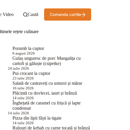
e Video
Caută
Comanda cartile
timele rețete culinare
Porumb la cuptor
6 august 2026
Gulaș unguresc de porc Mangalița cu
cartofi și găluște (csipetke)
24 iulie 2026
Pui crocant la cuptor
23 iulie 2026
Salată de castraveți cu usturoi și mărar
16 iulie 2026
Plăcintă cu dovlecei, iaurt și brânză
14 iulie 2026
Înghețată de caramel cu frișcă și lapte
condensat
14 iulie 2026
Pizza din lipii fâșii la tigaie
14 iulie 2026
Rulouri de kebab cu carne tocată și brânză