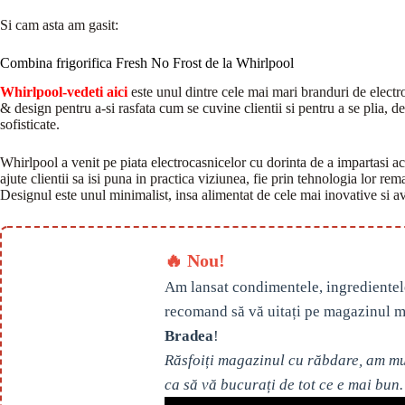
Si cam asta am gasit:
Combina frigorifica Fresh No Frost de la Whirlpool
Whirlpool-vedeti aici
este unul dintre cele mai mari branduri de electro
& design pentru a-si rasfata cum se cuvine clientii si pentru a se plia, de
sofisticate.
Whirlpool a venit pe piata electrocasnicelor cu dorinta de a impartasi ace
ajute clientii sa isi puna in practica viziunea, fie prin tehnologia lor rema
Designul este unul minimalist, insa alimentat de cele mai inovative si a
🔥 Nou!
Am lansat condimentele, ingredientel
recomand să vă uitați pe magazinul m
Bradea
!
Răsfoiți magazinul cu răbdare, am mul
ca să vă bucurați de tot ce e mai bun.