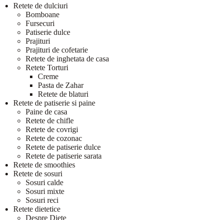
Retete de dulciuri
Bomboane
Fursecuri
Patiserie dulce
Prajituri
Prajituri de cofetarie
Retete de inghetata de casa
Retete Torturi
Creme
Pasta de Zahar
Retete de blaturi
Retete de patiserie si paine
Paine de casa
Retete de chifle
Retete de covrigi
Retete de cozonac
Retete de patiserie dulce
Retete de patiserie sarata
Retete de smoothies
Retete de sosuri
Sosuri calde
Sosuri mixte
Sosuri reci
Retete dietetice
Despre Diete