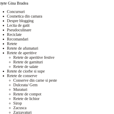
ețete Gina Bradea
Concursuri
Cosmetica din camara
Despre blogging
Lectia de gatit
Pseudoculinare
Reciclate
Recomandari
Retete
Retete de afumaturi
Retete de aperitive
Retete de aperitive festive
Retete de garnituri
Retete de salate
Retete de ciorbe si supe
Retete de conserve
Conserve din carne si peste
Dulceata/ Gem
Muraturi
Retete de compot
Retete de lichior
Sirop
Zacusca
Zarzavaturi