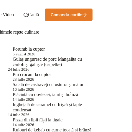
e Video
Caută
Comanda cartile
timele rețete culinare
Porumb la cuptor
6 august 2026
Gulaș unguresc de porc Mangalița cu
cartofi și găluște (csipetke)
24 iulie 2026
Pui crocant la cuptor
23 iulie 2026
Salată de castraveți cu usturoi și mărar
16 iulie 2026
Plăcintă cu dovlecei, iaurt și brânză
14 iulie 2026
Înghețată de caramel cu frișcă și lapte
condensat
14 iulie 2026
Pizza din lipii fâșii la tigaie
14 iulie 2026
Rulouri de kebab cu carne tocată și brânză