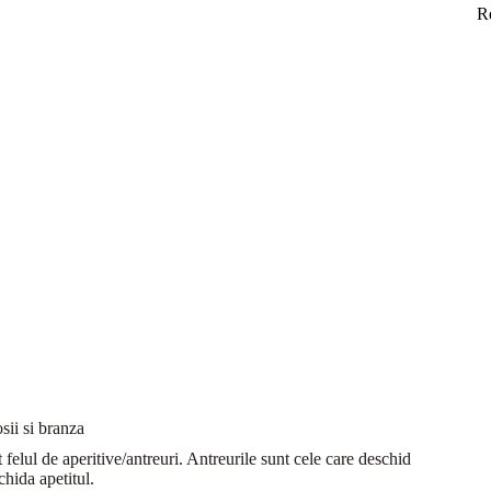
R
osii si branza
 felul de aperitive/antreuri. Antreurile sunt cele care deschid
chida apetitul.