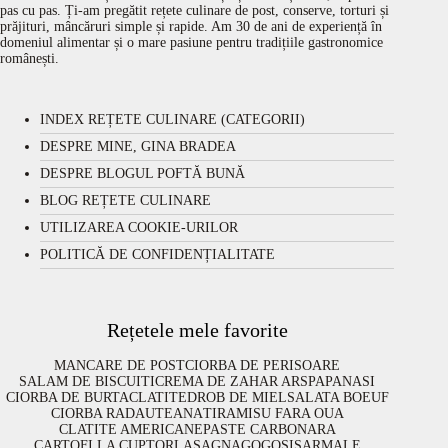
pas cu pas. Ți-am pregătit rețete culinare de post, conserve, torturi și
prăjituri, mâncăruri simple și rapide. Am 30 de ani de experiență în
domeniul alimentar și o mare pasiune pentru tradițiile gastronomice
românești.
INDEX REȚETE CULINARE (CATEGORII)
DESPRE MINE, GINA BRADEA
DESPRE BLOGUL POFTĂ BUNĂ
BLOG REȚETE CULINARE
UTILIZAREA COOKIE-URILOR
POLITICĂ DE CONFIDENȚIALITATE
Rețetele mele favorite
MANCARE DE POST
CIORBA DE PERISOARE
SALAM DE BISCUITI
CREMA DE ZAHAR ARS
PAPANASI
CIORBA DE BURTA
CLATITE
DROB DE MIEL
SALATA BOEUF
CIORBA RADAUTEANA
TIRAMISU FARA OUA
CLATITE AMERICANE
PASTE CARBONARA
CARTOFI LA CUPTOR
LASAGNA
GOGOSI
SARMALE