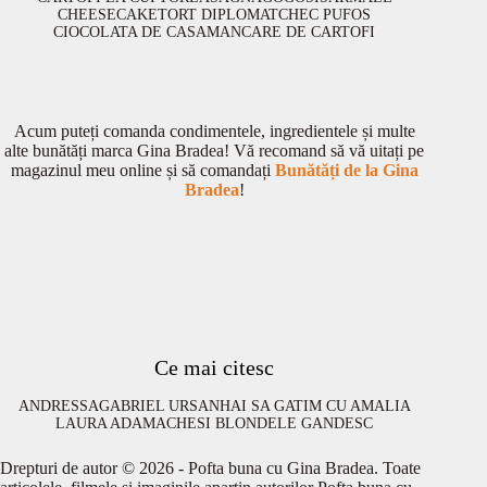
CHEESECAKE
TORT DIPLOMAT
CHEC PUFOS
CIOCOLATA DE CASA
MANCARE DE CARTOFI
Acum puteți comanda condimentele, ingredientele și multe
alte bunătăți marca Gina Bradea! Vă recomand să vă uitați pe
magazinul meu online și să comandați
Bunătăți de la Gina
Bradea
!
Ce mai citesc
ANDRESSA
GABRIEL URSAN
HAI SA GATIM CU AMALIA
LAURA ADAMACHE
SI BLONDELE GANDESC
Drepturi de autor © 2026 - Pofta buna cu Gina Bradea. Toate