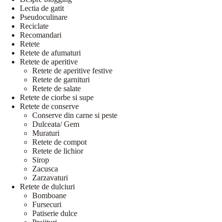
Lectia de gatit
Pseudoculinare
Reciclate
Recomandari
Retete
Retete de afumaturi
Retete de aperitive
Retete de aperitive festive
Retete de garnituri
Retete de salate
Retete de ciorbe si supe
Retete de conserve
Conserve din carne si peste
Dulceata/ Gem
Muraturi
Retete de compot
Retete de lichior
Sirop
Zacusca
Zarzavaturi
Retete de dulciuri
Bomboane
Fursecuri
Patiserie dulce