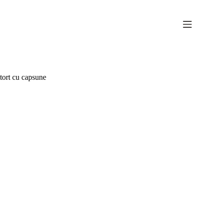
Sari
la
conținut
tort cu capsune