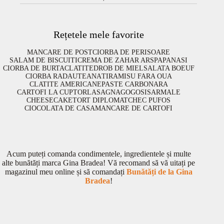
Rețetele mele favorite
MANCARE DE POST
CIORBA DE PERISOARE
SALAM DE BISCUITI
CREMA DE ZAHAR ARS
PAPANASI
CIORBA DE BURTA
CLATITE
DROB DE MIEL
SALATA BOEUF
CIORBA RADAUTEANA
TIRAMISU FARA OUA
CLATITE AMERICANE
PASTE CARBONARA
CARTOFI LA CUPTOR
LASAGNA
GOGOSI
SARMALE
CHEESECAKE
TORT DIPLOMAT
CHEC PUFOS
CIOCOLATA DE CASA
MANCARE DE CARTOFI
Acum puteți comanda condimentele, ingredientele și multe
alte bunătăți marca Gina Bradea! Vă recomand să vă uitați pe
magazinul meu online și să comandați
Bunătăți de la Gina
Bradea
!