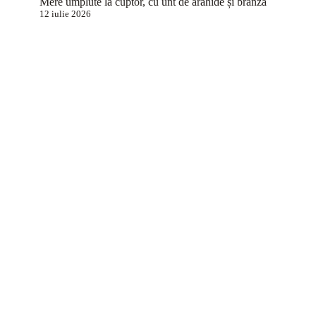
Mere umplute la cuptor, cu unt de arahide și brânză
12 iulie 2026