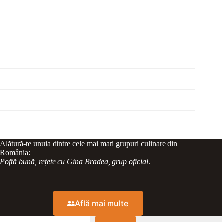
Alătură-te unuia dintre cele mai mari grupuri culinare din
România:
Poftă bună, rețete cu Gina Bradea, grup oficial
.
Află mai multe