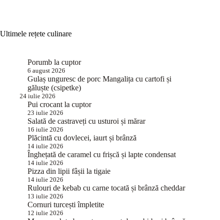
Ultimele rețete culinare
Porumb la cuptor
6 august 2026
Gulaș unguresc de porc Mangalița cu cartofi și
găluște (csipetke)
24 iulie 2026
Pui crocant la cuptor
23 iulie 2026
Salată de castraveți cu usturoi și mărar
16 iulie 2026
Plăcintă cu dovlecei, iaurt și brânză
14 iulie 2026
Înghețată de caramel cu frișcă și lapte condensat
14 iulie 2026
Pizza din lipii fâșii la tigaie
14 iulie 2026
Rulouri de kebab cu carne tocată și brânză cheddar
13 iulie 2026
Cornuri turcești împletite
12 iulie 2026