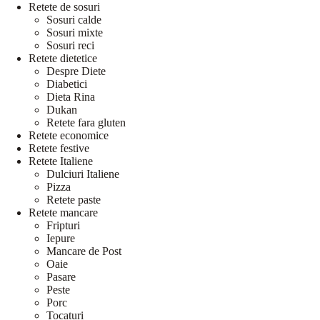
Retete de sosuri
Sosuri calde
Sosuri mixte
Sosuri reci
Retete dietetice
Despre Diete
Diabetici
Dieta Rina
Dukan
Retete fara gluten
Retete economice
Retete festive
Retete Italiene
Dulciuri Italiene
Pizza
Retete paste
Retete mancare
Fripturi
Iepure
Mancare de Post
Oaie
Pasare
Peste
Porc
Tocaturi