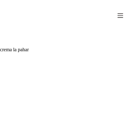
Sari
la
conținut
crema la pahar