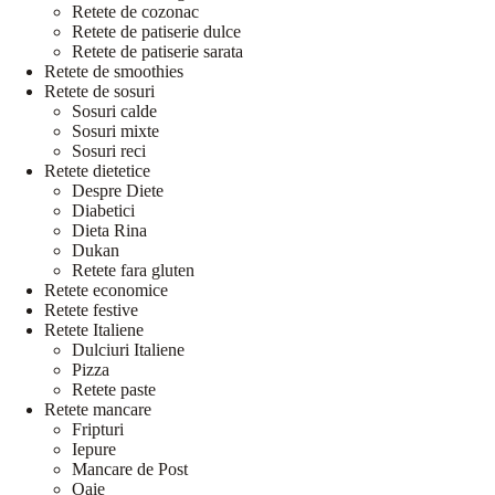
Retete de cozonac
Retete de patiserie dulce
Retete de patiserie sarata
Retete de smoothies
Retete de sosuri
Sosuri calde
Sosuri mixte
Sosuri reci
Retete dietetice
Despre Diete
Diabetici
Dieta Rina
Dukan
Retete fara gluten
Retete economice
Retete festive
Retete Italiene
Dulciuri Italiene
Pizza
Retete paste
Retete mancare
Fripturi
Iepure
Mancare de Post
Oaie