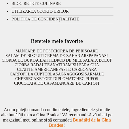
BLOG REȚETE CULINARE
UTILIZAREA COOKIE-URILOR
POLITICĂ DE CONFIDENȚIALITATE
Rețetele mele favorite
MANCARE DE POST
CIORBA DE PERISOARE
SALAM DE BISCUITI
CREMA DE ZAHAR ARS
PAPANASI
CIORBA DE BURTA
CLATITE
DROB DE MIEL
SALATA BOEUF
CIORBA RADAUTEANA
TIRAMISU FARA OUA
CLATITE AMERICANE
PASTE CARBONARA
CARTOFI LA CUPTOR
LASAGNA
GOGOSI
SARMALE
CHEESECAKE
TORT DIPLOMAT
CHEC PUFOS
CIOCOLATA DE CASA
MANCARE DE CARTOFI
Acum puteți comanda condimentele, ingredientele și multe
alte bunătăți marca Gina Bradea! Vă recomand să vă uitați pe
magazinul meu online și să comandați
Bunătăți de la Gina
Bradea
!