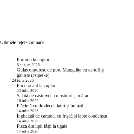
Ultimele rețete culinare
Porumb la cuptor
6 august 2026
Gulaș unguresc de porc Mangalița cu cartofi și
găluște (csipetke)
24 iulie 2026
Pui crocant la cuptor
23 iulie 2026
Salată de castraveți cu usturoi și mărar
16 iulie 2026
Plăcintă cu dovlecei, iaurt și brânză
14 iulie 2026
Înghețată de caramel cu frișcă și lapte condensat
14 iulie 2026
Pizza din lipii fâșii la tigaie
14 iulie 2026