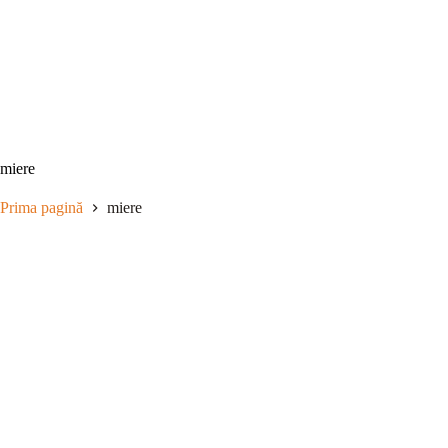
Sari
la
conținut
miere
Prima pagină
miere