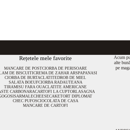
Rețetele mele favorite
Acum put
alte bun
pe maga
MANCARE DE POST
CIORBA DE PERISOARE
LAM DE BISCUITI
CREMA DE ZAHAR ARS
PAPANASI
CIORBA DE BURTA
CLATITE
DROB DE MIEL
SALATA BOEUF
CIORBA RADAUTEANA
TIRAMISU FARA OUA
CLATITE AMERICANE
ASTE CARBONARA
CARTOFI LA CUPTOR
LASAGNA
GOGOSI
SARMALE
CHEESECAKE
TORT DIPLOMAT
CHEC PUFOS
CIOCOLATA DE CASA
MANCARE DE CARTOFI