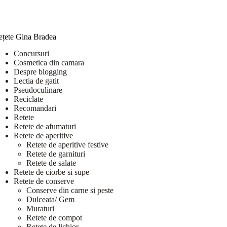
ețete Gina Bradea
Concursuri
Cosmetica din camara
Despre blogging
Lectia de gatit
Pseudoculinare
Reciclate
Recomandari
Retete
Retete de afumaturi
Retete de aperitive
Retete de aperitive festive
Retete de garnituri
Retete de salate
Retete de ciorbe si supe
Retete de conserve
Conserve din carne si peste
Dulceata/ Gem
Muraturi
Retete de compot
Retete de lichior