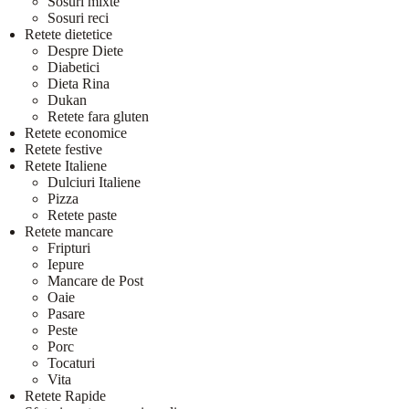
Sosuri mixte
Sosuri reci
Retete dietetice
Despre Diete
Diabetici
Dieta Rina
Dukan
Retete fara gluten
Retete economice
Retete festive
Retete Italiene
Dulciuri Italiene
Pizza
Retete paste
Retete mancare
Fripturi
Iepure
Mancare de Post
Oaie
Pasare
Peste
Porc
Tocaturi
Vita
Retete Rapide