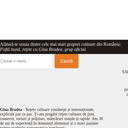
Alătură-te unuia dintre cele mai mari grupuri culinare din România:
Poftă bună, rețete cu Gina Bradea, grup oficial
.
Caută
SA
P
Gina Bradea
- Rețete culinare românești și internaționale,
explicate pas cu pas. Ți-am pregătit rețete culinare de post,
conserve, torturi și prăjituri, mâncăruri simple și rapide. Am 30
de ani de experiență în domeniul alimentar și o mare pasiune
pentru tradițiile gastronomice românești.