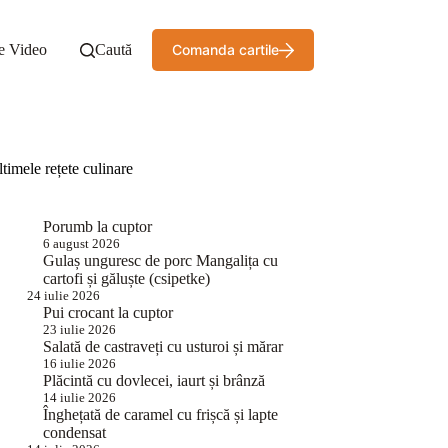
e Video
Caută
Comanda cartile
timele rețete culinare
Porumb la cuptor
6 august 2026
Gulaș unguresc de porc Mangalița cu
cartofi și găluște (csipetke)
24 iulie 2026
Pui crocant la cuptor
23 iulie 2026
Salată de castraveți cu usturoi și mărar
16 iulie 2026
Plăcintă cu dovlecei, iaurt și brânză
14 iulie 2026
Înghețată de caramel cu frișcă și lapte
condensat