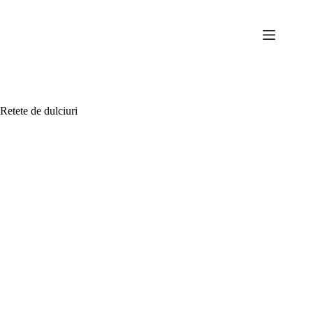
Sari
la
conținut
Retete de dulciuri