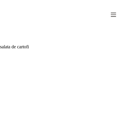
Sari
la
conținut
salata de cartofi