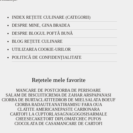
INDEX REȚETE CULINARE (CATEGORII)
DESPRE MINE, GINA BRADEA
DESPRE BLOGUL POFTĂ BUNĂ
BLOG REȚETE CULINARE
UTILIZAREA COOKIE-URILOR
POLITICĂ DE CONFIDENȚIALITATE
Rețetele mele favorite
MANCARE DE POST
CIORBA DE PERISOARE
SALAM DE BISCUITI
CREMA DE ZAHAR ARS
PAPANASI
CIORBA DE BURTA
CLATITE
DROB DE MIEL
SALATA BOEUF
CIORBA RADAUTEANA
TIRAMISU FARA OUA
CLATITE AMERICANE
PASTE CARBONARA
CARTOFI LA CUPTOR
LASAGNA
GOGOSI
SARMALE
CHEESECAKE
TORT DIPLOMAT
CHEC PUFOS
CIOCOLATA DE CASA
MANCARE DE CARTOFI