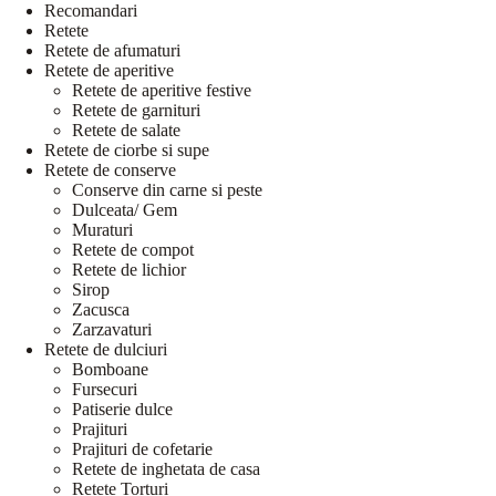
Recomandari
Retete
Retete de afumaturi
Retete de aperitive
Retete de aperitive festive
Retete de garnituri
Retete de salate
Retete de ciorbe si supe
Retete de conserve
Conserve din carne si peste
Dulceata/ Gem
Muraturi
Retete de compot
Retete de lichior
Sirop
Zacusca
Zarzavaturi
Retete de dulciuri
Bomboane
Fursecuri
Patiserie dulce
Prajituri
Prajituri de cofetarie
Retete de inghetata de casa
Retete Torturi