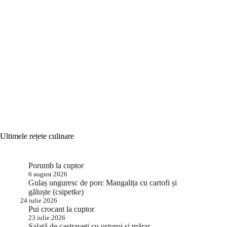
Ultimele rețete culinare
Porumb la cuptor
6 august 2026
Gulaș unguresc de porc Mangalița cu cartofi și
găluște (csipetke)
24 iulie 2026
Pui crocant la cuptor
23 iulie 2026
Salată de castraveți cu usturoi și mărar