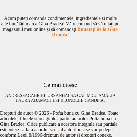
Acum puteți comanda condimentele, ingredientele și multe
alte bunătăți marca Gina Bradea! Vă recomand să vă uitați pe
magazinul meu online și să comandați
Bunătăți de la Gina
Bradea
!
Ce mai citesc
ANDRESSA
GABRIEL URSAN
HAI SA GATIM CU AMALIA
LAURA ADAMACHE
SI BLONDELE GANDESC
Drepturi de autor © 2026 - Pofta buna cu Gina Bradea. Toate
articolele, filmele si imaginile apartin autorilor Pofta buna cu
Gina Bradea. Orice publicare a acestora integrala sau partiala
este interzisa fara acordul scris al autorilor si se vor pedepsi
conform Legii 8/1996-drepturi de autor si drepturi conexe.