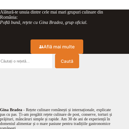
Alătură-te unuia dintre cele mai mari grupuri culinare din
România:
Poftă bună, rețete cu Gina Bradea, grup oficial
.
Află mai multe
Caută
Gina Bradea
- Rețete culinare românești și internaționale, explicate
pas cu pas. Ți-am pregătit rețete culinare de post, conserve, torturi și
prăjituri, mâncăruri simple și rapide. Am 30 de ani de experiență în
domeniul alimentar și o mare pasiune pentru tradițiile gastronomice
românești.