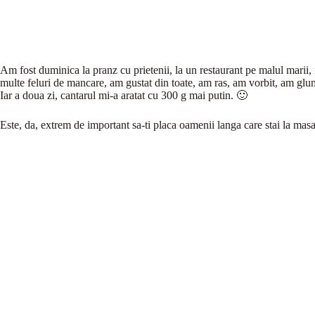
Am fost duminica la pranz cu prietenii, la un restaurant pe malul marii,
multe feluri de mancare, am gustat din toate, am ras, am vorbit, am glumi
Iar a doua zi, cantarul mi-a aratat cu 300 g mai putin. 🙂
Este, da, extrem de important sa-ti placa oamenii langa care stai la mas