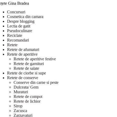
ețete Gina Bradea
Concursuri
Cosmetica din camara
Despre blogging
Lectia de gatit
Pseudoculinare
Reciclate
Recomandari
Retete
Retete de afumaturi
Retete de aperitive
Retete de aperitive festive
Retete de garnituri
Retete de salate
Retete de ciorbe si supe
Retete de conserve
Conserve din carne si peste
Dulceata/ Gem
Muraturi
Retete de compot
Retete de lichior
Sirop
Zacusca
Zarzavaturi