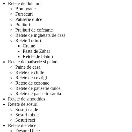
Retete de dulciuri
Bomboane
Fursecuri
Patiserie dulce
Prajituri
Prajituri de cofetarie
Retete de inghetata de casa
Retete Torturi
Creme
Pasta de Zahar
Retete de blaturi
Retete de patiserie si paine
Paine de casa
Retete de chifle
Retete de covrigi
Retete de cozonac
Retete de patiserie dulce
Retete de patiserie sarata
Retete de smoothies
Retete de sosuri
Sosuri calde
Sosuri mixte
Sosuri reci
Retete dietetice
Despre Diete