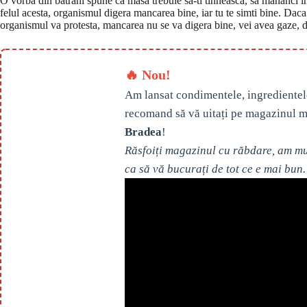
O vorba din batrani spune ca masa trebuie sa-ti tihneasca, sa mananci inc
felul acesta, organismul digera mancarea bine, iar tu te simti bine. Daca 
organismul va protesta, mancarea nu se va digera bine, vei avea gaze, du
🔥 Nou!
Am lansat condimentele, ingredientel
recomand să vă uitați pe magazinul m
Bradea
!
Răsfoiți magazinul cu răbdare, am mul
ca să vă bucurați de tot ce e mai bun.