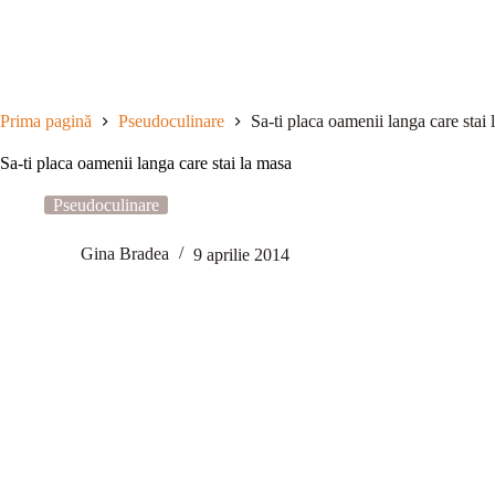
Sari
la
conținut
Prima pagină
Pseudoculinare
Sa-ti placa oamenii langa care stai
Sa-ti placa oamenii langa care stai la masa
Pseudoculinare
Gina Bradea
9 aprilie 2014