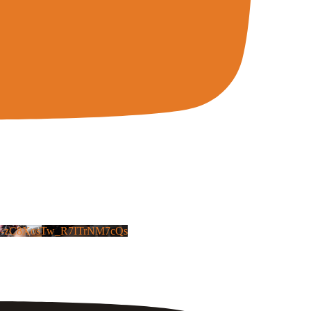
X-zC8XosTw_R7ITrNM7cQs