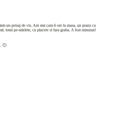
 intr-un peisaj de vis. Am stat cam 6 ore la masa, un pranz cu
t, totul pe-ndelete, cu placere si fara graba. A fost minunat!
a. 🙂