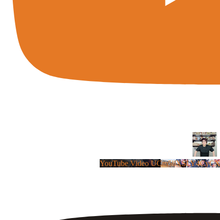
YouTube Video UCm5llXSLY4CyC