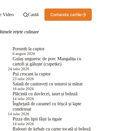
e Video
Caută
Comanda cartile
timele rețete culinare
Porumb la cuptor
6 august 2026
Gulaș unguresc de porc Mangalița cu
cartofi și găluște (csipetke)
24 iulie 2026
Pui crocant la cuptor
23 iulie 2026
Salată de castraveți cu usturoi și mărar
16 iulie 2026
Plăcintă cu dovlecei, iaurt și brânză
14 iulie 2026
Înghețată de caramel cu frișcă și lapte
condensat
14 iulie 2026
Pizza din lipii fâșii la tigaie
14 iulie 2026
Rulouri de kebab cu carne tocată și brânză