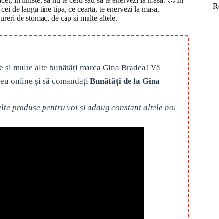
et, in liniste,
sa nu te certi sau sa te enervezi la masa. 🙂 In
R
cei de langa tine tipa, ce cearta, te enervezi la masa,
reri de stomac, de cap si multe altele.
e și multe alte bunătăți marca Gina Bradea! Vă
eu online și să comandați
Bunătăți de la Gina
te produse pentru voi și adaug constant altele noi,