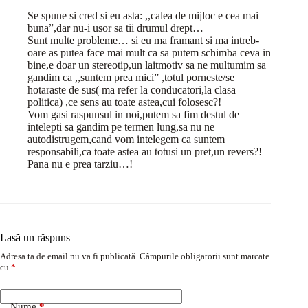
Se spune si cred si eu asta: ,,calea de mijloc e cea mai
buna”,dar nu-i usor sa tii drumul drept…
Sunt multe probleme… si eu ma framant si ma intreb-
oare as putea face mai mult ca sa putem schimba ceva in
bine,e doar un stereotip,un laitmotiv sa ne multumim sa
gandim ca ,,suntem prea mici” ,totul porneste/se
hotaraste de sus( ma refer la conducatori,la clasa
politica) ,ce sens au toate astea,cui folosesc?!
Vom gasi raspunsul in noi,putem sa fim destul de
intelepti sa gandim pe termen lung,sa nu ne
autodistrugem,cand vom intelegem ca suntem
responsabili,ca toate astea au totusi un pret,un revers?!
Pana nu e prea tarziu…!
Lasă un răspuns
Adresa ta de email nu va fi publicată.
Câmpurile obligatorii sunt marcate
cu
*
Nume
*