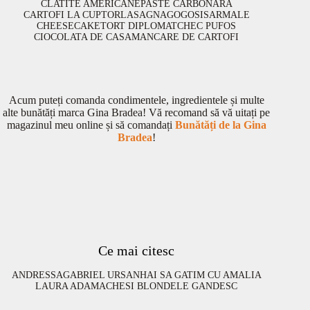
CLATITE AMERICANE
PASTE CARBONARA
CARTOFI LA CUPTOR
LASAGNA
GOGOSI
SARMALE
CHEESECAKE
TORT DIPLOMAT
CHEC PUFOS
CIOCOLATA DE CASA
MANCARE DE CARTOFI
Acum puteți comanda condimentele, ingredientele și multe
alte bunătăți marca Gina Bradea! Vă recomand să vă uitați pe
magazinul meu online și să comandați
Bunătăți de la Gina
Bradea
!
Ce mai citesc
ANDRESSA
GABRIEL URSAN
HAI SA GATIM CU AMALIA
LAURA ADAMACHE
SI BLONDELE GANDESC