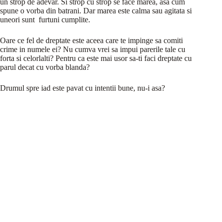
un strop de adevar. Si strop cu strop se face marea, asa cum
spune o vorba din batrani. Dar marea este calma sau agitata si
uneori sunt furtuni cumplite.
Oare ce fel de dreptate este aceea care te impinge sa comiti
crime in numele ei? Nu cumva vrei sa impui parerile tale cu
forta si celorlalti? Pentru ca este mai usor sa-ti faci dreptate cu
parul decat cu vorba blanda?
Drumul spre iad este pavat cu intentii bune, nu-i asa?