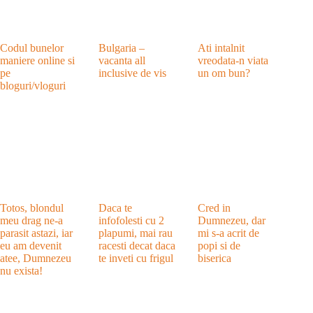
Codul bunelor
Bulgaria –
Ati intalnit
maniere online si
vacanta all
vreodata-n viata
pe
inclusive de vis
un om bun?
bloguri/vloguri
Totos, blondul
Daca te
Cred in
meu drag ne-a
infofolesti cu 2
Dumnezeu, dar
parasit astazi, iar
plapumi, mai rau
mi s-a acrit de
eu am devenit
racesti decat daca
popi si de
atee, Dumnezeu
te inveti cu frigul
biserica
nu exista!