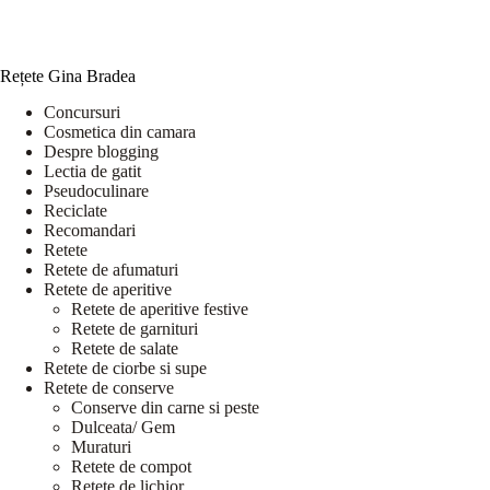
Rețete Gina Bradea
Concursuri
Cosmetica din camara
Despre blogging
Lectia de gatit
Pseudoculinare
Reciclate
Recomandari
Retete
Retete de afumaturi
Retete de aperitive
Retete de aperitive festive
Retete de garnituri
Retete de salate
Retete de ciorbe si supe
Retete de conserve
Conserve din carne si peste
Dulceata/ Gem
Muraturi
Retete de compot
Retete de lichior