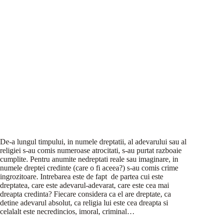
De-a lungul timpului, in numele dreptatii, al adevarului sau al
religiei s-au comis numeroase atrocitati, s-au purtat razboaie
cumplite.
Pentru anumite nedreptati reale sau imaginare, in
numele dreptei credinte (care o fi aceea?) s-au comis crime
ingrozitoare. Intrebarea este de fapt de partea cui este
dreptatea, care este adevarul-adevarat, care este cea mai
dreapta credinta? Fiecare considera ca el are dreptate, ca
detine adevarul absolut, ca religia lui este cea dreapta si
celalalt este necredincios, imoral, criminal…