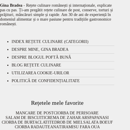
Gina Bradea
- Rețete culinare românești și internaționale, explicate
pas cu pas. Ți-am pregătit rețete culinare de post, conserve, torturi și
prăjituri, mâncăruri simple și rapide. Am 30 de ani de experiență în
domeniul alimentar și o mare pasiune pentru tradițiile gastronomice
românești.
INDEX REȚETE CULINARE (CATEGORII)
DESPRE MINE, GINA BRADEA
DESPRE BLOGUL POFTĂ BUNĂ
BLOG REȚETE CULINARE
UTILIZAREA COOKIE-URILOR
POLITICĂ DE CONFIDENȚIALITATE
Rețetele mele favorite
MANCARE DE POST
CIORBA DE PERISOARE
SALAM DE BISCUITI
CREMA DE ZAHAR ARS
PAPANASI
CIORBA DE BURTA
CLATITE
DROB DE MIEL
SALATA BOEUF
CIORBA RADAUTEANA
TIRAMISU FARA OUA