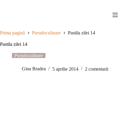
Sari
la
conținut
Prima pagină
Pseudoculinare
Pastila zilei 14
Pastila zilei 14
Pseudoculinare
Gina Bradea
5 aprilie 2014
2 comentarii