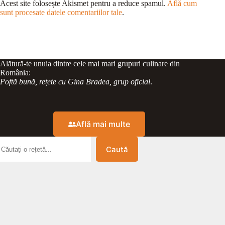
Acest site folosește Akismet pentru a reduce spamul.
Află cum
sunt procesate datele comentariilor tale
.
Alătură-te unuia dintre cele mai mari grupuri culinare din
România:
Poftă bună, rețete cu Gina Bradea, grup oficial
.
Află mai multe
Caută