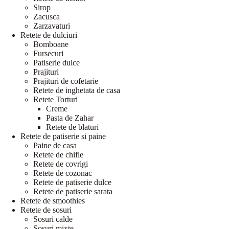
Sirop
Zacusca
Zarzavaturi
Retete de dulciuri
Bomboane
Fursecuri
Patiserie dulce
Prajituri
Prajituri de cofetarie
Retete de inghetata de casa
Retete Torturi
Creme
Pasta de Zahar
Retete de blaturi
Retete de patiserie si paine
Paine de casa
Retete de chifle
Retete de covrigi
Retete de cozonac
Retete de patiserie dulce
Retete de patiserie sarata
Retete de smoothies
Retete de sosuri
Sosuri calde
Sosuri mixte