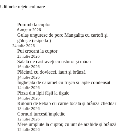
Ultimele rețete culinare
Porumb la cuptor
6 august 2026
Gulaș unguresc de porc Mangalița cu cartofi și
găluște (csipetke)
24 iulie 2026
Pui crocant la cuptor
23 iulie 2026
Salată de castraveți cu usturoi și mărar
16 iulie 2026
Plăcintă cu dovlecei, iaurt și brânză
14 iulie 2026
Înghețată de caramel cu frișcă și lapte condensat
14 iulie 2026
Pizza din lipii fâșii la tigaie
14 iulie 2026
Rulouri de kebab cu carne tocată și brânză cheddar
13 iulie 2026
Cornuri turcești împletite
12 iulie 2026
Mere umplute la cuptor, cu unt de arahide și brânză
12 iulie 2026