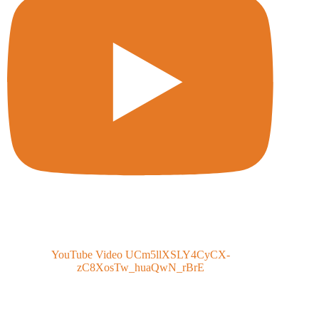
YouTube Video UCm5llXSLY4CyCX-
zC8XosTw_huaQwN_rBrE