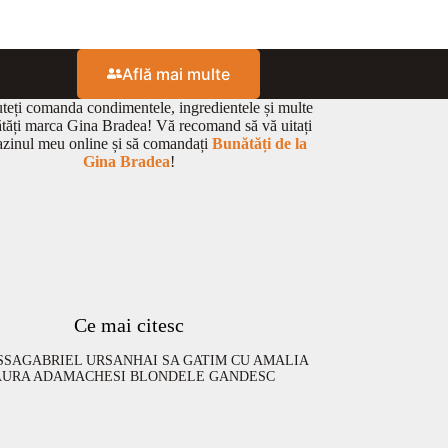
Află mai multe
eți comanda condimentele, ingredientele și multe
ătăți marca Gina Bradea! Vă recomand să vă uitați
zinul meu online și să comandați
Bunătăți de la
Gina Bradea
!
Ce mai citesc
SSA
GABRIEL URSAN
HAI SA GATIM CU AMALIA
AURA ADAMACHE
SI BLONDELE GANDESC