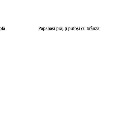
plă
Papanași prăjiți pufoși cu brânză