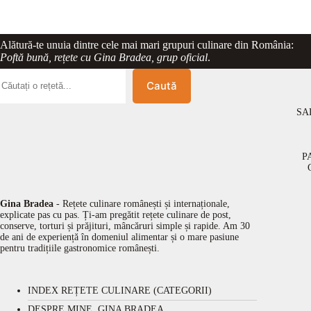
Alătură-te unuia dintre cele mai mari grupuri culinare din România:
Poftă bună, rețete cu Gina Bradea, grup oficial
.
Caută
SA
P
Gina Bradea
- Rețete culinare românești și internaționale,
explicate pas cu pas. Ți-am pregătit rețete culinare de post,
conserve, torturi și prăjituri, mâncăruri simple și rapide. Am 30
de ani de experiență în domeniul alimentar și o mare pasiune
pentru tradițiile gastronomice românești.
INDEX REȚETE CULINARE (CATEGORII)
DESPRE MINE, GINA BRADEA