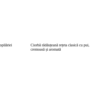
opilăriei
Ciorbă rădăuțeană rețeta clasică cu pui,
cremoasă și aromată