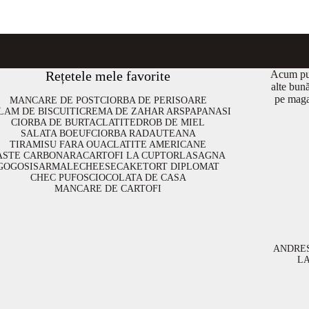
Rețetele mele favorite
Acum put
alte bun
pe maga
MANCARE DE POST
CIORBA DE PERISOARE
LAM DE BISCUITI
CREMA DE ZAHAR ARS
PAPANASI
CIORBA DE BURTA
CLATITE
DROB DE MIEL
SALATA BOEUF
CIORBA RADAUTEANA
TIRAMISU FARA OUA
CLATITE AMERICANE
ASTE CARBONARA
CARTOFI LA CUPTOR
LASAGNA
GOGOSI
SARMALE
CHEESECAKE
TORT DIPLOMAT
CHEC PUFOS
CIOCOLATA DE CASA
MANCARE DE CARTOFI
ANDRE
L