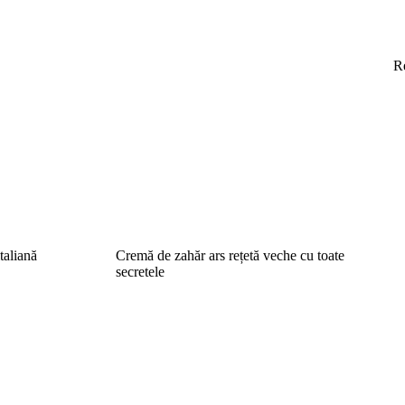
R
taliană
Cremă de zahăr ars rețetă veche cu toate
secretele