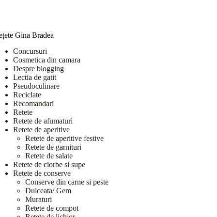
ețete Gina Bradea
Concursuri
Cosmetica din camara
Despre blogging
Lectia de gatit
Pseudoculinare
Reciclate
Recomandari
Retete
Retete de afumaturi
Retete de aperitive
Retete de aperitive festive
Retete de garnituri
Retete de salate
Retete de ciorbe si supe
Retete de conserve
Conserve din carne si peste
Dulceata/ Gem
Muraturi
Retete de compot
Retete de lichior