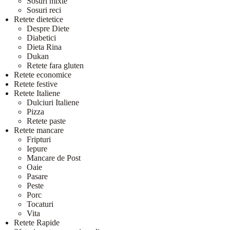
Sosuri mixte
Sosuri reci
Retete dietetice
Despre Diete
Diabetici
Dieta Rina
Dukan
Retete fara gluten
Retete economice
Retete festive
Retete Italiene
Dulciuri Italiene
Pizza
Retete paste
Retete mancare
Fripturi
Iepure
Mancare de Post
Oaie
Pasare
Peste
Porc
Tocaturi
Vita
Retete Rapide