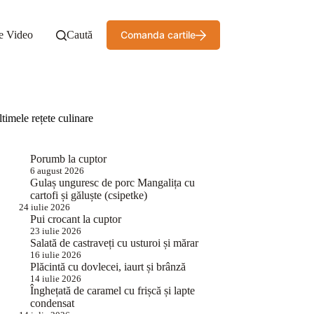
e Video
Caută
Comanda cartile
timele rețete culinare
Porumb la cuptor
6 august 2026
Gulaș unguresc de porc Mangalița cu
cartofi și găluște (csipetke)
24 iulie 2026
Pui crocant la cuptor
23 iulie 2026
Salată de castraveți cu usturoi și mărar
16 iulie 2026
Plăcintă cu dovlecei, iaurt și brânză
14 iulie 2026
Înghețată de caramel cu frișcă și lapte
condensat