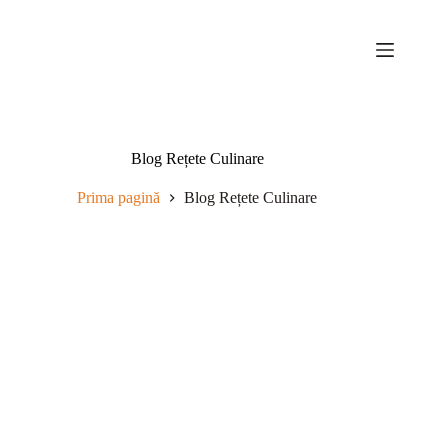
Sari
la
conținut
Blog Rețete Culinare
Prima pagină
Blog Rețete Culinare