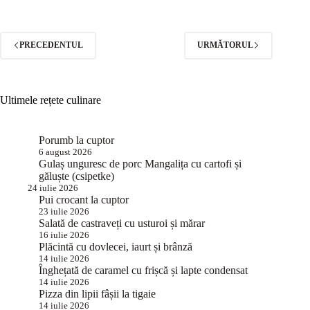
PRECEDENTUL
URMĂTORUL
Ultimele rețete culinare
Porumb la cuptor
6 august 2026
Gulaș unguresc de porc Mangalița cu cartofi și
găluște (csipetke)
24 iulie 2026
Pui crocant la cuptor
23 iulie 2026
Salată de castraveți cu usturoi și mărar
16 iulie 2026
Plăcintă cu dovlecei, iaurt și brânză
14 iulie 2026
Înghețată de caramel cu frișcă și lapte condensat
14 iulie 2026
Pizza din lipii fâșii la tigaie
14 iulie 2026