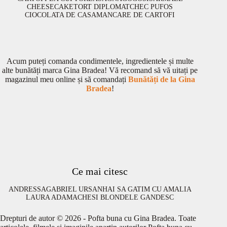
CHEESECAKE
TORT DIPLOMAT
CHEC PUFOS
CIOCOLATA DE CASA
MANCARE DE CARTOFI
Acum puteți comanda condimentele, ingredientele și multe
alte bunătăți marca Gina Bradea! Vă recomand să vă uitați pe
magazinul meu online și să comandați
Bunătăți de la Gina
Bradea
!
Ce mai citesc
ANDRESSA
GABRIEL URSAN
HAI SA GATIM CU AMALIA
LAURA ADAMACHE
SI BLONDELE GANDESC
Drepturi de autor © 2026 - Pofta buna cu Gina Bradea. Toate