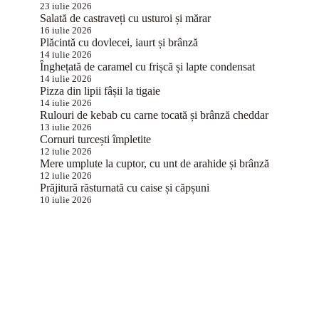
23 iulie 2026
Salată de castraveți cu usturoi și mărar
16 iulie 2026
Plăcintă cu dovlecei, iaurt și brânză
14 iulie 2026
Înghețată de caramel cu frișcă și lapte condensat
14 iulie 2026
Pizza din lipii fâșii la tigaie
14 iulie 2026
Rulouri de kebab cu carne tocată și brânză cheddar
13 iulie 2026
Cornuri turcești împletite
12 iulie 2026
Mere umplute la cuptor, cu unt de arahide și brânză
12 iulie 2026
Prăjitură răsturnată cu caise și căpșuni
10 iulie 2026