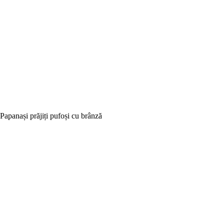
Papanași prăjiți pufoși cu brânză