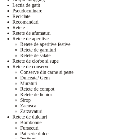
Lectia de gatit
Pseudoculinare
Reciclate
Recomandari
Retete
Retete de afumaturi
Retete de aperitive
Retete de aperitive festive
Retete de garnituri
Retete de salate
Retete de ciorbe si supe
Retete de conserve
Conserve din carne si peste
Dulceata/ Gem
Muraturi
Retete de compot
Retete de lichior
Sirop
Zacusca
Zarzavaturi
Retete de dulciuri
Bomboane
Fursecuri
Patiserie dulce