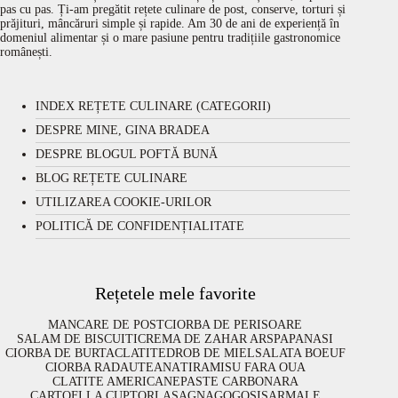
pas cu pas. Ți-am pregătit rețete culinare de post, conserve, torturi și
prăjituri, mâncăruri simple și rapide. Am 30 de ani de experiență în
domeniul alimentar și o mare pasiune pentru tradițiile gastronomice
românești.
INDEX REȚETE CULINARE (CATEGORII)
DESPRE MINE, GINA BRADEA
DESPRE BLOGUL POFTĂ BUNĂ
BLOG REȚETE CULINARE
UTILIZAREA COOKIE-URILOR
POLITICĂ DE CONFIDENȚIALITATE
Rețetele mele favorite
MANCARE DE POST
CIORBA DE PERISOARE
SALAM DE BISCUITI
CREMA DE ZAHAR ARS
PAPANASI
CIORBA DE BURTA
CLATITE
DROB DE MIEL
SALATA BOEUF
CIORBA RADAUTEANA
TIRAMISU FARA OUA
CLATITE AMERICANE
PASTE CARBONARA
CARTOFI LA CUPTOR
LASAGNA
GOGOSI
SARMALE