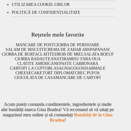
UTILIZAREA COOKIE-URILOR
POLITICĂ DE CONFIDENȚIALITATE
Rețetele mele favorite
MANCARE DE POST
CIORBA DE PERISOARE
SALAM DE BISCUITI
CREMA DE ZAHAR ARS
PAPANASI
CIORBA DE BURTA
CLATITE
DROB DE MIEL
SALATA BOEUF
CIORBA RADAUTEANA
TIRAMISU FARA OUA
CLATITE AMERICANE
PASTE CARBONARA
CARTOFI LA CUPTOR
LASAGNA
GOGOSI
SARMALE
CHEESECAKE
TORT DIPLOMAT
CHEC PUFOS
CIOCOLATA DE CASA
MANCARE DE CARTOFI
Acum puteți comanda condimentele, ingredientele și multe
alte bunătăți marca Gina Bradea! Vă recomand să vă uitați pe
magazinul meu online și să comandați
Bunătăți de la Gina
Bradea
!