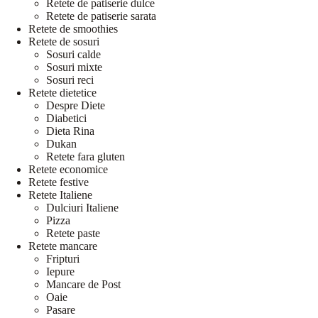
Retete de patiserie dulce
Retete de patiserie sarata
Retete de smoothies
Retete de sosuri
Sosuri calde
Sosuri mixte
Sosuri reci
Retete dietetice
Despre Diete
Diabetici
Dieta Rina
Dukan
Retete fara gluten
Retete economice
Retete festive
Retete Italiene
Dulciuri Italiene
Pizza
Retete paste
Retete mancare
Fripturi
Iepure
Mancare de Post
Oaie
Pasare