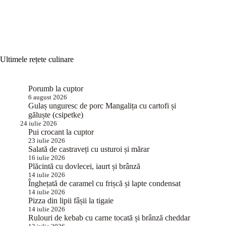
Ultimele rețete culinare
Porumb la cuptor
6 august 2026
Gulaș unguresc de porc Mangalița cu cartofi și
găluște (csipetke)
24 iulie 2026
Pui crocant la cuptor
23 iulie 2026
Salată de castraveți cu usturoi și mărar
16 iulie 2026
Plăcintă cu dovlecei, iaurt și brânză
14 iulie 2026
Înghețată de caramel cu frișcă și lapte condensat
14 iulie 2026
Pizza din lipii fâșii la tigaie
14 iulie 2026
Rulouri de kebab cu carne tocată și brânză cheddar