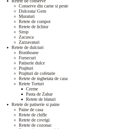
Retete de conserve
Conserve din carne si peste
Dulceata/ Gem
Muraturi
Retete de compot
Retete de lichior
Sirop
Zacusca
Zarzavaturi
Retete de dulciuri
Bomboane
Fursecuri
Patiserie dulce
Prajituri
Prajituri de cofetarie
Retete de inghetata de casa
Retete Torturi
Creme
Pasta de Zahar
Retete de blaturi
Retete de patiserie si paine
Paine de casa
Retete de chifle
Retete de covrigi
Retete de cozonac