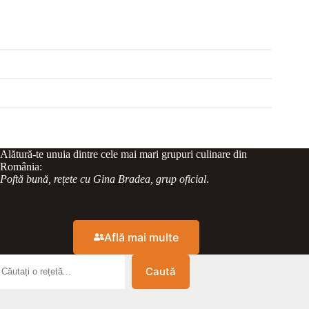
Alătură-te unuia dintre cele mai mari grupuri culinare din
România:
Poftă bună, rețete cu Gina Bradea, grup oficial
.
Află mai multe
Caută