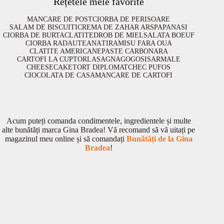
Rețetele mele favorite
MANCARE DE POST
CIORBA DE PERISOARE
SALAM DE BISCUITI
CREMA DE ZAHAR ARS
PAPANASI
CIORBA DE BURTA
CLATITE
DROB DE MIEL
SALATA BOEUF
CIORBA RADAUTEANA
TIRAMISU FARA OUA
CLATITE AMERICANE
PASTE CARBONARA
CARTOFI LA CUPTOR
LASAGNA
GOGOSI
SARMALE
CHEESECAKE
TORT DIPLOMAT
CHEC PUFOS
CIOCOLATA DE CASA
MANCARE DE CARTOFI
Acum puteți comanda condimentele, ingredientele și multe
alte bunătăți marca Gina Bradea! Vă recomand să vă uitați pe
magazinul meu online și să comandați
Bunătăți de la Gina
Bradea
!