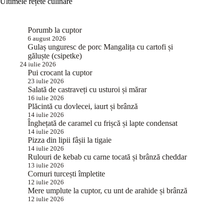
Ultimele rețete culinare
Porumb la cuptor
6 august 2026
Gulaș unguresc de porc Mangalița cu cartofi și
găluște (csipetke)
24 iulie 2026
Pui crocant la cuptor
23 iulie 2026
Salată de castraveți cu usturoi și mărar
16 iulie 2026
Plăcintă cu dovlecei, iaurt și brânză
14 iulie 2026
Înghețată de caramel cu frișcă și lapte condensat
14 iulie 2026
Pizza din lipii fâșii la tigaie
14 iulie 2026
Rulouri de kebab cu carne tocată și brânză cheddar
13 iulie 2026
Cornuri turcești împletite
12 iulie 2026
Mere umplute la cuptor, cu unt de arahide și brânză
12 iulie 2026