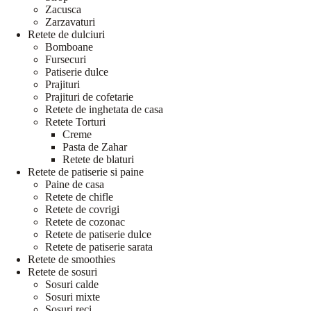
Zacusca
Zarzavaturi
Retete de dulciuri
Bomboane
Fursecuri
Patiserie dulce
Prajituri
Prajituri de cofetarie
Retete de inghetata de casa
Retete Torturi
Creme
Pasta de Zahar
Retete de blaturi
Retete de patiserie si paine
Paine de casa
Retete de chifle
Retete de covrigi
Retete de cozonac
Retete de patiserie dulce
Retete de patiserie sarata
Retete de smoothies
Retete de sosuri
Sosuri calde
Sosuri mixte
Sosuri reci