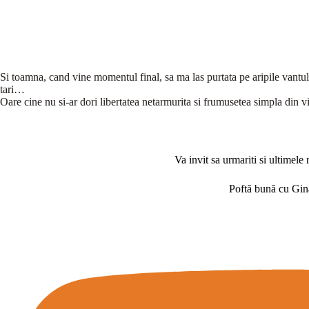
Si toamna, cand vine momentul final, sa ma las purtata pe aripile vantului
tari…
Oare cine nu si-ar dori libertatea netarmurita si frumusetea simpla din v
Va invit sa urmariti si ultimele 
Poftă bună cu Gi