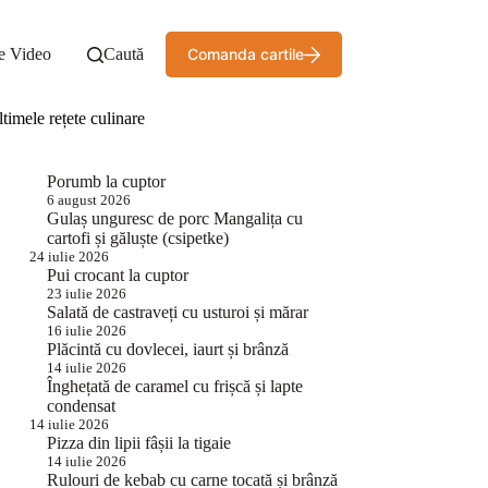
e Video
Caută
Comanda cartile
timele rețete culinare
Porumb la cuptor
6 august 2026
Gulaș unguresc de porc Mangalița cu
cartofi și găluște (csipetke)
24 iulie 2026
Pui crocant la cuptor
23 iulie 2026
Salată de castraveți cu usturoi și mărar
16 iulie 2026
Plăcintă cu dovlecei, iaurt și brânză
14 iulie 2026
Înghețată de caramel cu frișcă și lapte
condensat
14 iulie 2026
Pizza din lipii fâșii la tigaie
14 iulie 2026
Rulouri de kebab cu carne tocată și brânză