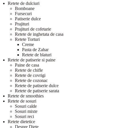
Retete de dulciuri
Bomboane
Fursecuri
Patiserie dulce
Prajituri
Prajituri de cofetarie
Retete de inghetata de casa
Retete Torturi
Creme
Pasta de Zahar
Retete de blaturi
Retete de patiserie si paine
Paine de casa
Retete de chifle
Retete de covrigi
Retete de cozonac
Retete de patiserie dulce
Retete de patiserie sarata
Retete de smoothies
Retete de sosuri
Sosuri calde
Sosuri mixte
Sosuri reci
Retete dietetice
Despre Diete