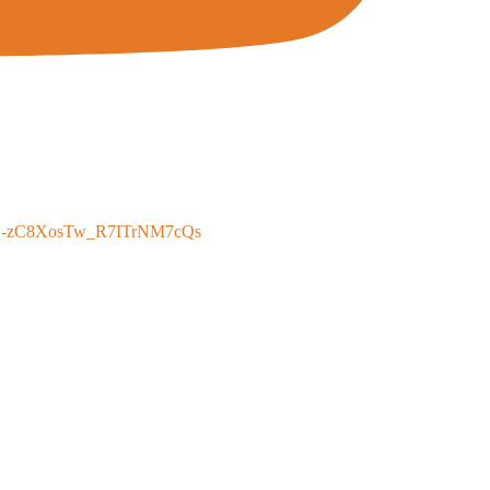
X-zC8XosTw_R7ITrNM7cQs