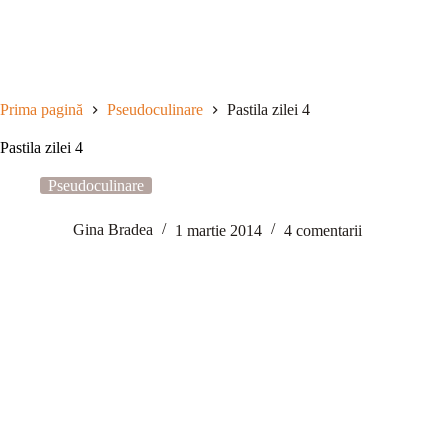
Sari
la
conținut
Prima pagină
Pseudoculinare
Pastila zilei 4
Pastila zilei 4
Pseudoculinare
Gina Bradea
1 martie 2014
4 comentarii