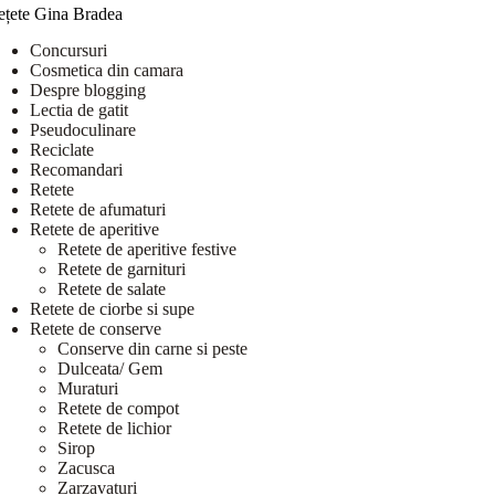
ețete Gina Bradea
Concursuri
Cosmetica din camara
Despre blogging
Lectia de gatit
Pseudoculinare
Reciclate
Recomandari
Retete
Retete de afumaturi
Retete de aperitive
Retete de aperitive festive
Retete de garnituri
Retete de salate
Retete de ciorbe si supe
Retete de conserve
Conserve din carne si peste
Dulceata/ Gem
Muraturi
Retete de compot
Retete de lichior
Sirop
Zacusca
Zarzavaturi