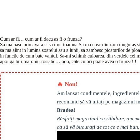
Cum ar fi… cum ar fi daca as fi o frunza?
Sa ma nasc primavara si sa mor toamna.
Sa ma nasc dintr-un muguras si 
sa ma alint in lumina soarelui sau a lunii, sa zambesc picaturilor de pl
in functie de cum bate vantul. Sa-mi schimb culoarea, din verdele cel mai
apoi galbui-maroniu-rosiatic… ooo, cate culori poate avea o frunza!!!
🔥 Nou!
Am lansat condimentele, ingredientel
recomand să vă uitați pe magazinul m
Bradea
!
Răsfoiți magazinul cu răbdare, am mul
ca să vă bucurați de tot ce e mai bun.