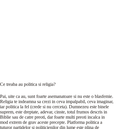
Ce treaba au politica si religia?
Pai, uite ca au, sunt foarte asemanatoare si nu este o blasfemie.
Religia te indeamna sa crezi in ceva impalpabil, ceva imaginar,
iar politica la fel (crede si nu cerceta). Dumnezeu este binele
suprem, este dreptate, adevar, cinste, totul frumos descris in
Biblie sau de catre preoti, dar foarte multi preoti incalca in
mod extrem de grav aceste precepte. Platforma politica a
tuturor partidelor si politicienilor din lume este plina de