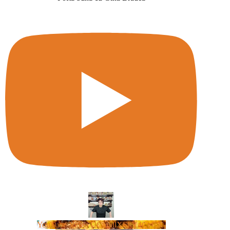
YouTube Video UCm5llXSLY4CyCX-