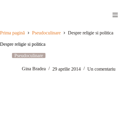
Sari
la
conținut
Prima pagină
Pseudoculinare
Despre religie si politica
Despre religie si politica
Pseudoculinare
Gina Bradea
29 aprilie 2014
Un comentariu