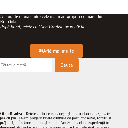
Alătură-te unuia dintre cele mai mari grupuri culinare din
România:
Poftă bună, rețete cu Gina Bradea, grup oficial
.
Află mai multe
Caută
Gina Bradea
- Rețete culinare românești și internaționale, explicate
pas cu pas. Ți-am pregătit rețete culinare de post, conserve, torturi și
prăjituri, mâncăruri simple și rapide. Am 30 de ani de experiență în
domeniul alimentar și o mare pasiune pentru tradițiile gastronomice