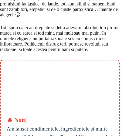
promisiuni fantastice, de laude, toti sunt sfinti si oameni buni,
sunt zambitori, empatici si de o cinste paroxistica… inainte de
alegeri. 🙂
Toti spun ca ei au dreptate si detin adevarul absolut, toti promit
marea si cu sarea si toti mint, mai mult sau mai putin. In
numele religiei s-au purtat razboaie si s-au comis crime
infioratoare. Politicienii distrug tari, pornesc revolutii sau
razboaie- si toate acestea pentru bani si putere.
🔥 Nou!
Am lansat condimentele, ingredientele și multe