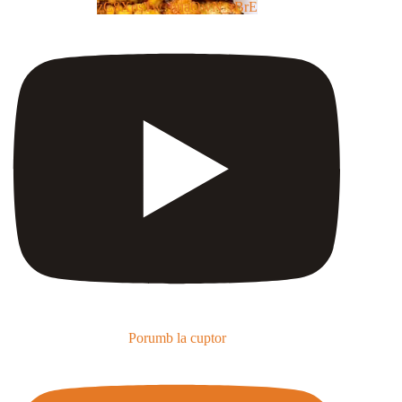
zC8XosTw_huaQwN_rBrE
Porumb la cuptor