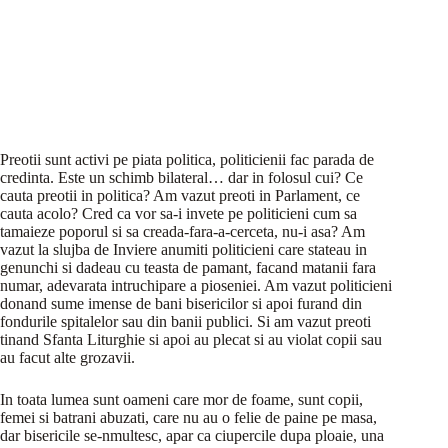
Preotii sunt activi pe piata politica, politicienii fac parada de
credinta. Este un schimb bilateral… dar in folosul cui? Ce
cauta preotii in politica? Am vazut preoti in Parlament, ce
cauta acolo? Cred ca vor sa-i invete pe politicieni cum sa
tamaieze poporul si sa creada-fara-a-cerceta, nu-i asa? Am
vazut la slujba de Inviere anumiti politicieni care stateau in
genunchi si dadeau cu teasta de pamant, facand matanii fara
numar, adevarata intruchipare a pioseniei. Am vazut politicieni
donand sume imense de bani bisericilor si apoi furand din
fondurile spitalelor sau din banii publici. Si am vazut preoti
tinand Sfanta Liturghie si apoi au plecat si au violat copii sau
au facut alte grozavii.
In toata lumea sunt oameni care mor de foame, sunt copii,
femei si batrani abuzati, care nu au o felie de paine pe masa,
dar bisericile se-nmultesc, apar ca ciupercile dupa ploaie, una