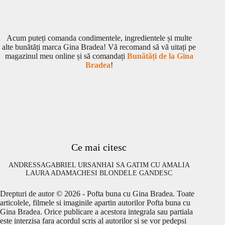
Acum puteți comanda condimentele, ingredientele și multe
alte bunătăți marca Gina Bradea! Vă recomand să vă uitați pe
magazinul meu online și să comandați
Bunătăți de la Gina
Bradea
!
Ce mai citesc
ANDRESSA
GABRIEL URSAN
HAI SA GATIM CU AMALIA
LAURA ADAMACHE
SI BLONDELE GANDESC
Drepturi de autor © 2026 - Pofta buna cu Gina Bradea. Toate
articolele, filmele si imaginile apartin autorilor Pofta buna cu
Gina Bradea. Orice publicare a acestora integrala sau partiala
este interzisa fara acordul scris al autorilor si se vor pedepsi