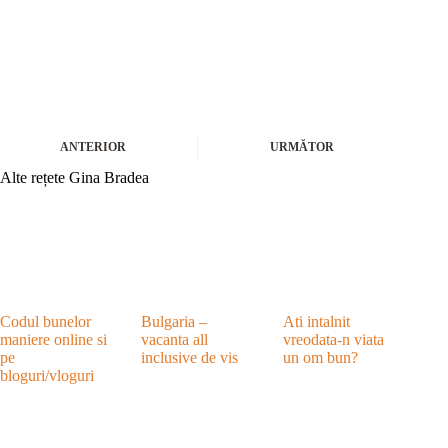
ANTERIOR
URMĂTOR
Alte rețete Gina Bradea
Codul bunelor
Bulgaria –
Ati intalnit
maniere online si
vacanta all
vreodata-n viata
pe
inclusive de vis
un om bun?
bloguri/vloguri