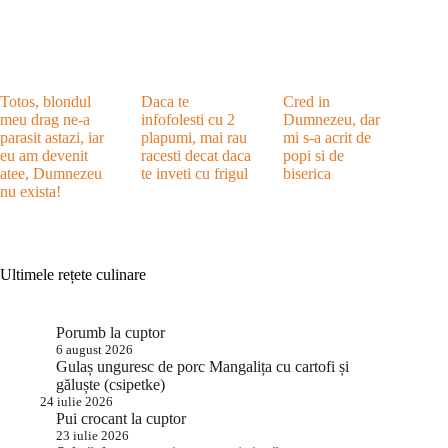
Totos, blondul
Daca te
Cred in
meu drag ne-a
infofolesti cu 2
Dumnezeu, dar
parasit astazi, iar
plapumi, mai rau
mi s-a acrit de
eu am devenit
racesti decat daca
popi si de
atee, Dumnezeu
te inveti cu frigul
biserica
nu exista!
Ultimele rețete culinare
Porumb la cuptor
6 august 2026
Gulaș unguresc de porc Mangalița cu cartofi și
găluște (csipetke)
24 iulie 2026
Pui crocant la cuptor
23 iulie 2026