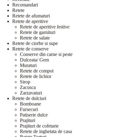
Recomandari
Retete
Retete de afumaturi
Retete de aperitive
Retete de aperitive festive
Retete de garnituri
Retete de salate
Retete de ciorbe si supe
Retete de conserve
Conserve din carne si peste
Dulceata/ Gem
Muraturi
Retete de compot
Retete de lichior
Sirop
Zacusca
Zarzavaturi
Retete de dulciuri
Bomboane
Fursecuri
Patiserie dulce
Prajituri
Prajituri de cofetarie
Retete de inghetata de casa
Retete Torturi