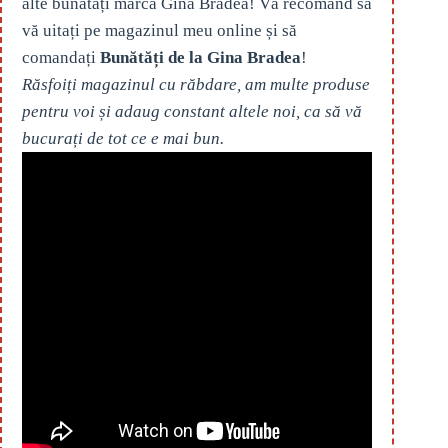
alte bunătăți marca Gina Bradea! Vă recomand să
vă uitați pe magazinul meu online și să
comandați
Bunătăți de la Gina Bradea
!
Răsfoiți magazinul cu răbdare, am multe produse
pentru voi și adaug constant altele noi, ca să vă
bucurați de tot ce e mai bun.