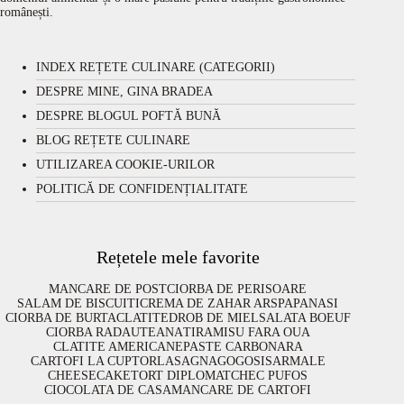
românești.
INDEX REȚETE CULINARE (CATEGORII)
DESPRE MINE, GINA BRADEA
DESPRE BLOGUL POFTĂ BUNĂ
BLOG REȚETE CULINARE
UTILIZAREA COOKIE-URILOR
POLITICĂ DE CONFIDENȚIALITATE
Rețetele mele favorite
MANCARE DE POST
CIORBA DE PERISOARE
SALAM DE BISCUITI
CREMA DE ZAHAR ARS
PAPANASI
CIORBA DE BURTA
CLATITE
DROB DE MIEL
SALATA BOEUF
CIORBA RADAUTEANA
TIRAMISU FARA OUA
CLATITE AMERICANE
PASTE CARBONARA
CARTOFI LA CUPTOR
LASAGNA
GOGOSI
SARMALE
CHEESECAKE
TORT DIPLOMAT
CHEC PUFOS
CIOCOLATA DE CASA
MANCARE DE CARTOFI