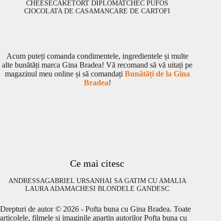
CHEESECAKE
TORT DIPLOMAT
CHEC PUFOS
CIOCOLATA DE CASA
MANCARE DE CARTOFI
Acum puteți comanda condimentele, ingredientele și multe
alte bunătăți marca Gina Bradea! Vă recomand să vă uitați pe
magazinul meu online și să comandați
Bunătăți de la Gina
Bradea
!
Ce mai citesc
ANDRESSA
GABRIEL URSAN
HAI SA GATIM CU AMALIA
LAURA ADAMACHE
SI BLONDELE GANDESC
Drepturi de autor © 2026 - Pofta buna cu Gina Bradea. Toate
articolele, filmele si imaginile apartin autorilor Pofta buna cu