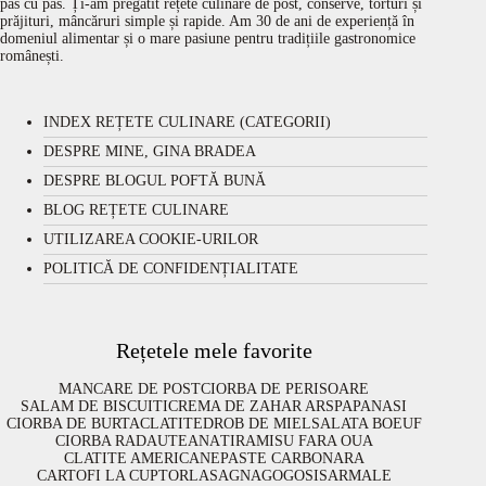
pas cu pas. Ți-am pregătit rețete culinare de post, conserve, torturi și
prăjituri, mâncăruri simple și rapide. Am 30 de ani de experiență în
domeniul alimentar și o mare pasiune pentru tradițiile gastronomice
românești.
INDEX REȚETE CULINARE (CATEGORII)
DESPRE MINE, GINA BRADEA
DESPRE BLOGUL POFTĂ BUNĂ
BLOG REȚETE CULINARE
UTILIZAREA COOKIE-URILOR
POLITICĂ DE CONFIDENȚIALITATE
Rețetele mele favorite
MANCARE DE POST
CIORBA DE PERISOARE
SALAM DE BISCUITI
CREMA DE ZAHAR ARS
PAPANASI
CIORBA DE BURTA
CLATITE
DROB DE MIEL
SALATA BOEUF
CIORBA RADAUTEANA
TIRAMISU FARA OUA
CLATITE AMERICANE
PASTE CARBONARA
CARTOFI LA CUPTOR
LASAGNA
GOGOSI
SARMALE