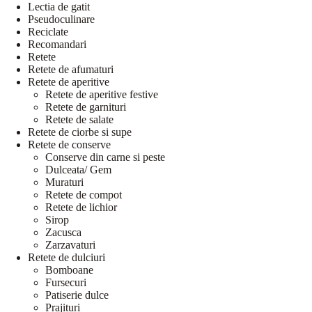
Lectia de gatit
Pseudoculinare
Reciclate
Recomandari
Retete
Retete de afumaturi
Retete de aperitive
Retete de aperitive festive
Retete de garnituri
Retete de salate
Retete de ciorbe si supe
Retete de conserve
Conserve din carne si peste
Dulceata/ Gem
Muraturi
Retete de compot
Retete de lichior
Sirop
Zacusca
Zarzavaturi
Retete de dulciuri
Bomboane
Fursecuri
Patiserie dulce
Prajituri