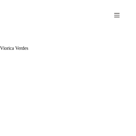
Sari
la
conținut
Viorica Verdes