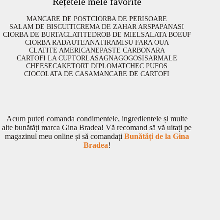
Rețetele mele favorite
MANCARE DE POST
CIORBA DE PERISOARE
SALAM DE BISCUITI
CREMA DE ZAHAR ARS
PAPANASI
CIORBA DE BURTA
CLATITE
DROB DE MIEL
SALATA BOEUF
CIORBA RADAUTEANA
TIRAMISU FARA OUA
CLATITE AMERICANE
PASTE CARBONARA
CARTOFI LA CUPTOR
LASAGNA
GOGOSI
SARMALE
CHEESECAKE
TORT DIPLOMAT
CHEC PUFOS
CIOCOLATA DE CASA
MANCARE DE CARTOFI
Acum puteți comanda condimentele, ingredientele și multe
alte bunătăți marca Gina Bradea! Vă recomand să vă uitați pe
magazinul meu online și să comandați
Bunătăți de la Gina
Bradea
!