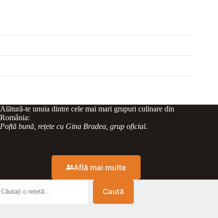
Alătură-te unuia dintre cele mai mari grupuri culinare din
România:
Poftă bună, rețete cu Gina Bradea, grup oficial
.
Află mai multe
Caută