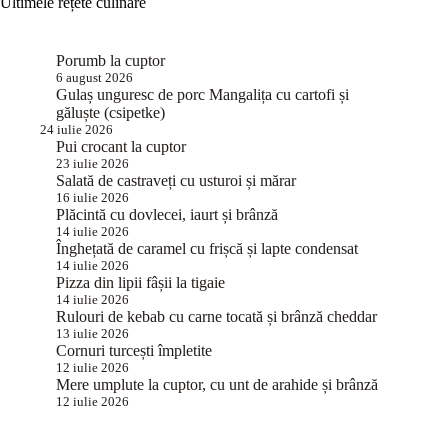
Ultimele rețete culinare
Porumb la cuptor
6 august 2026
Gulaș unguresc de porc Mangalița cu cartofi și
găluște (csipetke)
24 iulie 2026
Pui crocant la cuptor
23 iulie 2026
Salată de castraveți cu usturoi și mărar
16 iulie 2026
Plăcintă cu dovlecei, iaurt și brânză
14 iulie 2026
Înghețată de caramel cu frișcă și lapte condensat
14 iulie 2026
Pizza din lipii fâșii la tigaie
14 iulie 2026
Rulouri de kebab cu carne tocată și brânză cheddar
13 iulie 2026
Cornuri turcești împletite
12 iulie 2026
Mere umplute la cuptor, cu unt de arahide și brânză
12 iulie 2026