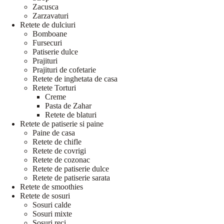
Zacusca
Zarzavaturi
Retete de dulciuri
Bomboane
Fursecuri
Patiserie dulce
Prajituri
Prajituri de cofetarie
Retete de inghetata de casa
Retete Torturi
Creme
Pasta de Zahar
Retete de blaturi
Retete de patiserie si paine
Paine de casa
Retete de chifle
Retete de covrigi
Retete de cozonac
Retete de patiserie dulce
Retete de patiserie sarata
Retete de smoothies
Retete de sosuri
Sosuri calde
Sosuri mixte
Sosuri reci