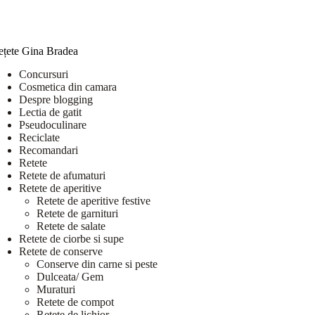
ețete Gina Bradea
Concursuri
Cosmetica din camara
Despre blogging
Lectia de gatit
Pseudoculinare
Reciclate
Recomandari
Retete
Retete de afumaturi
Retete de aperitive
Retete de aperitive festive
Retete de garnituri
Retete de salate
Retete de ciorbe si supe
Retete de conserve
Conserve din carne si peste
Dulceata/ Gem
Muraturi
Retete de compot
Retete de lichior