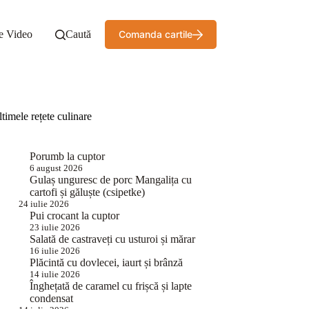
e Video
Caută
Comanda cartile
timele rețete culinare
Porumb la cuptor
6 august 2026
Gulaș unguresc de porc Mangalița cu
cartofi și găluște (csipetke)
24 iulie 2026
Pui crocant la cuptor
23 iulie 2026
Salată de castraveți cu usturoi și mărar
16 iulie 2026
Plăcintă cu dovlecei, iaurt și brânză
14 iulie 2026
Înghețată de caramel cu frișcă și lapte
condensat