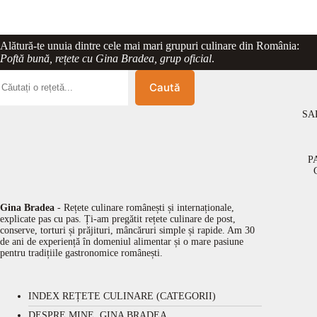
Alătură-te unuia dintre cele mai mari grupuri culinare din România:
Poftă bună, rețete cu Gina Bradea, grup oficial
.
Caută
SA
P
Gina Bradea
- Rețete culinare românești și internaționale,
explicate pas cu pas. Ți-am pregătit rețete culinare de post,
conserve, torturi și prăjituri, mâncăruri simple și rapide. Am 30
de ani de experiență în domeniul alimentar și o mare pasiune
pentru tradițiile gastronomice românești.
INDEX REȚETE CULINARE (CATEGORII)
DESPRE MINE, GINA BRADEA