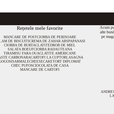
Rețetele mele favorite
Acum put
alte bun
pe maga
MANCARE DE POST
CIORBA DE PERISOARE
LAM DE BISCUITI
CREMA DE ZAHAR ARS
PAPANASI
CIORBA DE BURTA
CLATITE
DROB DE MIEL
SALATA BOEUF
CIORBA RADAUTEANA
TIRAMISU FARA OUA
CLATITE AMERICANE
ASTE CARBONARA
CARTOFI LA CUPTOR
LASAGNA
GOGOSI
SARMALE
CHEESECAKE
TORT DIPLOMAT
CHEC PUFOS
CIOCOLATA DE CASA
MANCARE DE CARTOFI
ANDRE
L