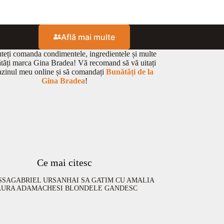
Află mai multe
eți comanda condimentele, ingredientele și multe
ătăți marca Gina Bradea! Vă recomand să vă uitați
zinul meu online și să comandați
Bunătăți de la
Gina Bradea
!
Ce mai citesc
SSA
GABRIEL URSAN
HAI SA GATIM CU AMALIA
AURA ADAMACHE
SI BLONDELE GANDESC