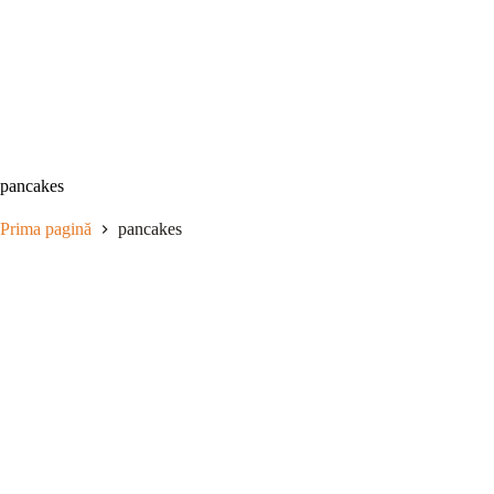
Sari
la
conținut
pancakes
Prima pagină
pancakes