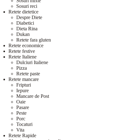
Sosuri mixte
Sosuri reci
Retete dietetice
Despre Diete
Diabetici
Dieta Rina
Dukan
Retete fara gluten
Retete economice
Retete festive
Retete Italiene
Dulciuri Italiene
Pizza
Retete paste
Retete mancare
Fripturi
Iepure
Mancare de Post
Oaie
Pasare
Peste
Porc
Tocaturi
Vita
Retete Rapide