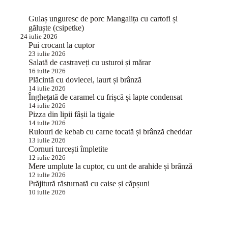
Gulaș unguresc de porc Mangalița cu cartofi și
găluște (csipetke)
24 iulie 2026
Pui crocant la cuptor
23 iulie 2026
Salată de castraveți cu usturoi și mărar
16 iulie 2026
Plăcintă cu dovlecei, iaurt și brânză
14 iulie 2026
Înghețată de caramel cu frișcă și lapte condensat
14 iulie 2026
Pizza din lipii fâșii la tigaie
14 iulie 2026
Rulouri de kebab cu carne tocată și brânză cheddar
13 iulie 2026
Cornuri turcești împletite
12 iulie 2026
Mere umplute la cuptor, cu unt de arahide și brânză
12 iulie 2026
Prăjitură răsturnată cu caise și căpșuni
10 iulie 2026