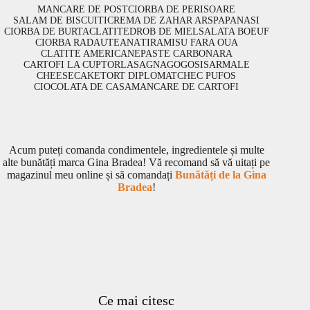
MANCARE DE POST
CIORBA DE PERISOARE
SALAM DE BISCUITI
CREMA DE ZAHAR ARS
PAPANASI
CIORBA DE BURTA
CLATITE
DROB DE MIEL
SALATA BOEUF
CIORBA RADAUTEANA
TIRAMISU FARA OUA
CLATITE AMERICANE
PASTE CARBONARA
CARTOFI LA CUPTOR
LASAGNA
GOGOSI
SARMALE
CHEESECAKE
TORT DIPLOMAT
CHEC PUFOS
CIOCOLATA DE CASA
MANCARE DE CARTOFI
Acum puteți comanda condimentele, ingredientele și multe
alte bunătăți marca Gina Bradea! Vă recomand să vă uitați pe
magazinul meu online și să comandați
Bunătăți de la Gina
Bradea
!
Ce mai citesc