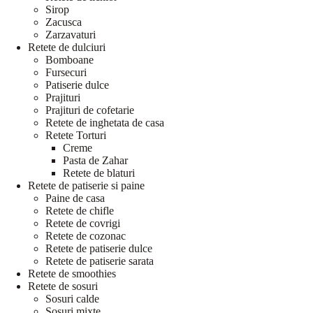
Sirop
Zacusca
Zarzavaturi
Retete de dulciuri
Bomboane
Fursecuri
Patiserie dulce
Prajituri
Prajituri de cofetarie
Retete de inghetata de casa
Retete Torturi
Creme
Pasta de Zahar
Retete de blaturi
Retete de patiserie si paine
Paine de casa
Retete de chifle
Retete de covrigi
Retete de cozonac
Retete de patiserie dulce
Retete de patiserie sarata
Retete de smoothies
Retete de sosuri
Sosuri calde
Sosuri mixte