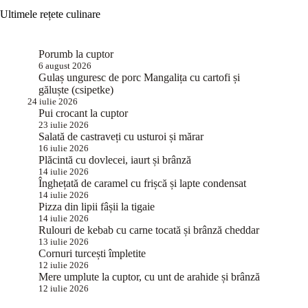
Ultimele rețete culinare
Porumb la cuptor
6 august 2026
Gulaș unguresc de porc Mangalița cu cartofi și
găluște (csipetke)
24 iulie 2026
Pui crocant la cuptor
23 iulie 2026
Salată de castraveți cu usturoi și mărar
16 iulie 2026
Plăcintă cu dovlecei, iaurt și brânză
14 iulie 2026
Înghețată de caramel cu frișcă și lapte condensat
14 iulie 2026
Pizza din lipii fâșii la tigaie
14 iulie 2026
Rulouri de kebab cu carne tocată și brânză cheddar
13 iulie 2026
Cornuri turcești împletite
12 iulie 2026
Mere umplute la cuptor, cu unt de arahide și brânză
12 iulie 2026