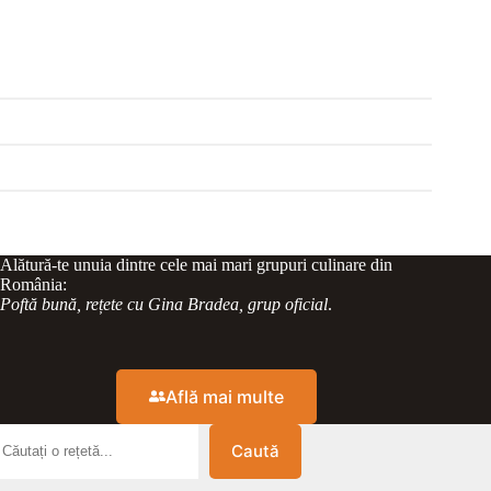
Alătură-te unuia dintre cele mai mari grupuri culinare din
România:
Poftă bună, rețete cu Gina Bradea, grup oficial
.
Află mai multe
Caută