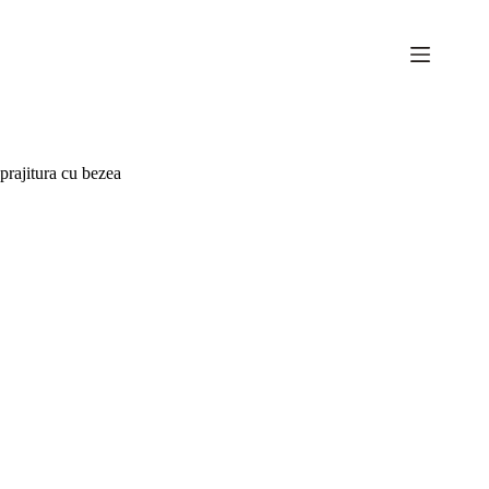
Sari
la
conținut
prajitura cu bezea