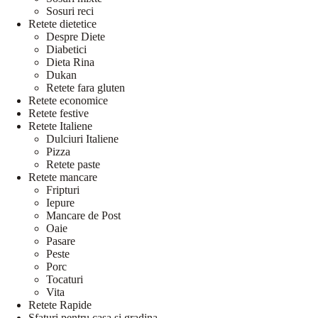
Sosuri reci
Retete dietetice
Despre Diete
Diabetici
Dieta Rina
Dukan
Retete fara gluten
Retete economice
Retete festive
Retete Italiene
Dulciuri Italiene
Pizza
Retete paste
Retete mancare
Fripturi
Iepure
Mancare de Post
Oaie
Pasare
Peste
Porc
Tocaturi
Vita
Retete Rapide
Sfaturi pentru casa si gradina