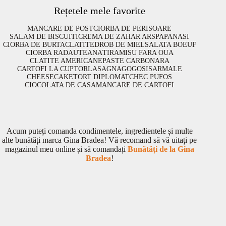
Rețetele mele favorite
MANCARE DE POST
CIORBA DE PERISOARE
SALAM DE BISCUITI
CREMA DE ZAHAR ARS
PAPANASI
CIORBA DE BURTA
CLATITE
DROB DE MIEL
SALATA BOEUF
CIORBA RADAUTEANA
TIRAMISU FARA OUA
CLATITE AMERICANE
PASTE CARBONARA
CARTOFI LA CUPTOR
LASAGNA
GOGOSI
SARMALE
CHEESECAKE
TORT DIPLOMAT
CHEC PUFOS
CIOCOLATA DE CASA
MANCARE DE CARTOFI
Acum puteți comanda condimentele, ingredientele și multe
alte bunătăți marca Gina Bradea! Vă recomand să vă uitați pe
magazinul meu online și să comandați
Bunătăți de la Gina
Bradea
!