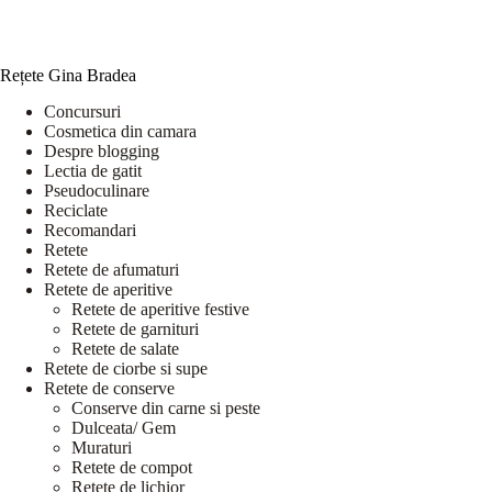
Rețete Gina Bradea
Concursuri
Cosmetica din camara
Despre blogging
Lectia de gatit
Pseudoculinare
Reciclate
Recomandari
Retete
Retete de afumaturi
Retete de aperitive
Retete de aperitive festive
Retete de garnituri
Retete de salate
Retete de ciorbe si supe
Retete de conserve
Conserve din carne si peste
Dulceata/ Gem
Muraturi
Retete de compot
Retete de lichior