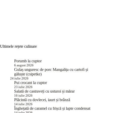
Ultimele rețete culinare
Porumb la cuptor
6 august 2026
Gulaș unguresc de porc Mangalița cu cartofi și
găluște (csipetke)
24 iulie 2026
Pui crocant la cuptor
23 iulie 2026
Salată de castraveți cu usturoi și mărar
16 iulie 2026
Plăcintă cu dovlecei, iaurt și brânză
14 iulie 2026
Înghețată de caramel cu frișcă și lapte condensat
14 iulie 2026