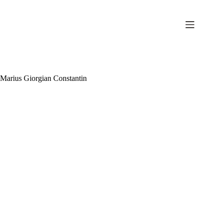
Sari
la
conținut
Marius Giorgian Constantin