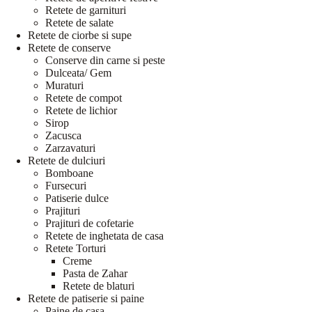
Retete de garnituri
Retete de salate
Retete de ciorbe si supe
Retete de conserve
Conserve din carne si peste
Dulceata/ Gem
Muraturi
Retete de compot
Retete de lichior
Sirop
Zacusca
Zarzavaturi
Retete de dulciuri
Bomboane
Fursecuri
Patiserie dulce
Prajituri
Prajituri de cofetarie
Retete de inghetata de casa
Retete Torturi
Creme
Pasta de Zahar
Retete de blaturi
Retete de patiserie si paine
Paine de casa