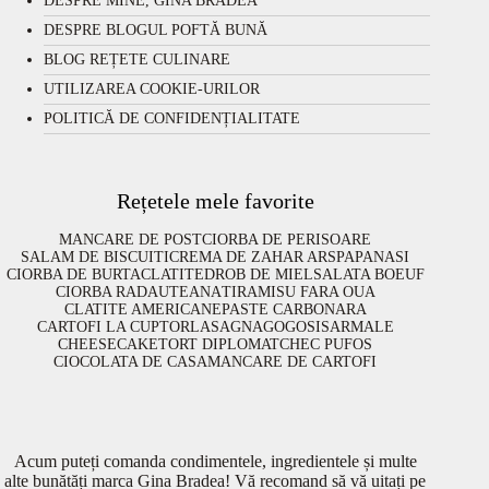
DESPRE MINE, GINA BRADEA
DESPRE BLOGUL POFTĂ BUNĂ
BLOG REȚETE CULINARE
UTILIZAREA COOKIE-URILOR
POLITICĂ DE CONFIDENȚIALITATE
Rețetele mele favorite
MANCARE DE POST
CIORBA DE PERISOARE
SALAM DE BISCUITI
CREMA DE ZAHAR ARS
PAPANASI
CIORBA DE BURTA
CLATITE
DROB DE MIEL
SALATA BOEUF
CIORBA RADAUTEANA
TIRAMISU FARA OUA
CLATITE AMERICANE
PASTE CARBONARA
CARTOFI LA CUPTOR
LASAGNA
GOGOSI
SARMALE
CHEESECAKE
TORT DIPLOMAT
CHEC PUFOS
CIOCOLATA DE CASA
MANCARE DE CARTOFI
Acum puteți comanda condimentele, ingredientele și multe
alte bunătăți marca Gina Bradea! Vă recomand să vă uitați pe