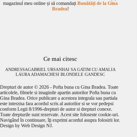
magazinul meu online și să comandați
Bunătăți de la Gina
Bradea
!
Ce mai citesc
ANDRESSA
GABRIEL URSAN
HAI SA GATIM CU AMALIA
LAURA ADAMACHE
SI BLONDELE GANDESC
Drepturi de autor © 2026 - Pofta buna cu Gina Bradea. Toate
articolele, filmele si imaginile apartin autorilor Pofta buna cu
Gina Bradea. Orice publicare a acestora integrala sau partiala
este interzisa fara acordul scris al autorilor si se vor pedepsi
conform Legii 8/1996-drepturi de autor si drepturi conexe.
Toate drepturile sunt rezervate. Acest site foloseste cookie-uri.
Navigând în continuare, îţi exprimi acordul asupra folosirii lor.
Design by
Web Design NJ
.