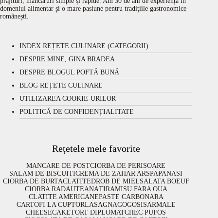
prăjituri, mâncăruri simple și rapide. Am 30 de ani de experiență în
domeniul alimentar și o mare pasiune pentru tradițiile gastronomice
românești.
INDEX REȚETE CULINARE (CATEGORII)
DESPRE MINE, GINA BRADEA
DESPRE BLOGUL POFTĂ BUNĂ
BLOG REȚETE CULINARE
UTILIZAREA COOKIE-URILOR
POLITICĂ DE CONFIDENȚIALITATE
Rețetele mele favorite
MANCARE DE POST
CIORBA DE PERISOARE
SALAM DE BISCUITI
CREMA DE ZAHAR ARS
PAPANASI
CIORBA DE BURTA
CLATITE
DROB DE MIEL
SALATA BOEUF
CIORBA RADAUTEANA
TIRAMISU FARA OUA
CLATITE AMERICANE
PASTE CARBONARA
CARTOFI LA CUPTOR
LASAGNA
GOGOSI
SARMALE
CHEESECAKE
TORT DIPLOMAT
CHEC PUFOS