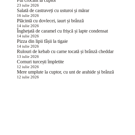
Pui crocant la cuptor
23 iulie 2026
Salată de castraveți cu usturoi și mărar
16 iulie 2026
Plăcintă cu dovlecei, iaurt și brânză
14 iulie 2026
Înghețată de caramel cu frișcă și lapte condensat
14 iulie 2026
Pizza din lipii fâșii la tigaie
14 iulie 2026
Rulouri de kebab cu carne tocată și brânză cheddar
13 iulie 2026
Cornuri turcești împletite
12 iulie 2026
Mere umplute la cuptor, cu unt de arahide și brânză
12 iulie 2026