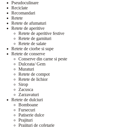
Pseudoculinare
Reciclate
Recomandari
Retete
Retete de afumaturi
Retete de aperitive
Retete de aperitive festive
Retete de garnituri
Retete de salate
Retete de ciorbe si supe
Retete de conserve
Conserve din carne si peste
Dulceata/ Gem
Muraturi
Retete de compot
Retete de lichior
Sirop
Zacusca
Zarzavaturi
Retete de dulciuri
Bomboane
Fursecuri
Patiserie dulce
Prajituri
Prajituri de cofetarie