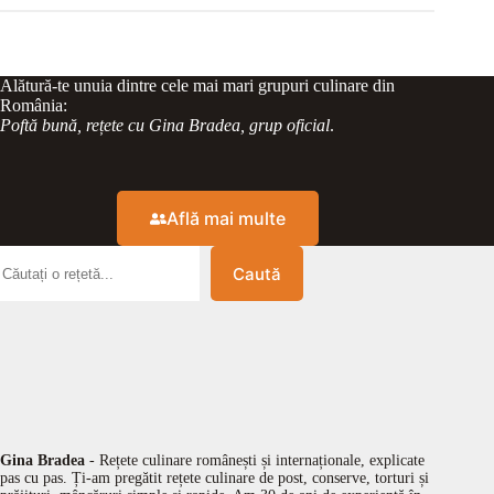
Alătură-te unuia dintre cele mai mari grupuri culinare din
România:
Poftă bună, rețete cu Gina Bradea, grup oficial
.
Află mai multe
Caută
Gina Bradea
- Rețete culinare românești și internaționale, explicate
pas cu pas. Ți-am pregătit rețete culinare de post, conserve, torturi și