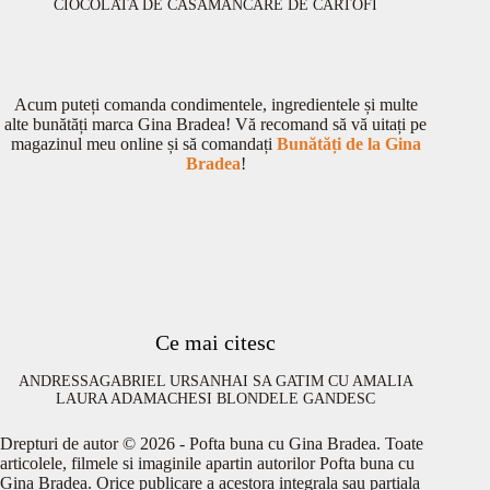
CIOCOLATA DE CASA
MANCARE DE CARTOFI
Acum puteți comanda condimentele, ingredientele și multe
alte bunătăți marca Gina Bradea! Vă recomand să vă uitați pe
magazinul meu online și să comandați
Bunătăți de la Gina
Bradea
!
Ce mai citesc
ANDRESSA
GABRIEL URSAN
HAI SA GATIM CU AMALIA
LAURA ADAMACHE
SI BLONDELE GANDESC
Drepturi de autor © 2026 - Pofta buna cu Gina Bradea. Toate
articolele, filmele si imaginile apartin autorilor Pofta buna cu
Gina Bradea. Orice publicare a acestora integrala sau partiala