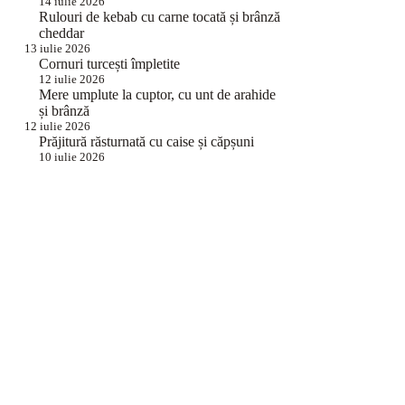
14 iulie 2026
Rulouri de kebab cu carne tocată și brânză
cheddar
13 iulie 2026
Cornuri turcești împletite
12 iulie 2026
Mere umplute la cuptor, cu unt de arahide
și brânză
12 iulie 2026
Prăjitură răsturnată cu caise și căpșuni
10 iulie 2026