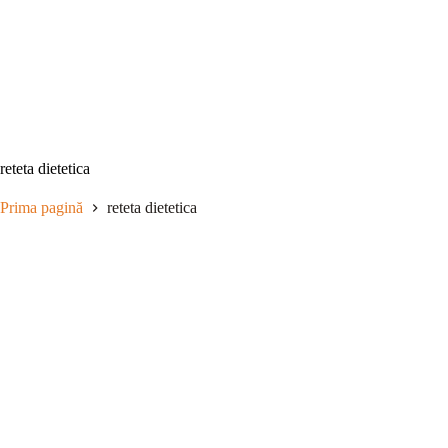
Sari
la
conținut
reteta dietetica
Prima pagină
reteta dietetica