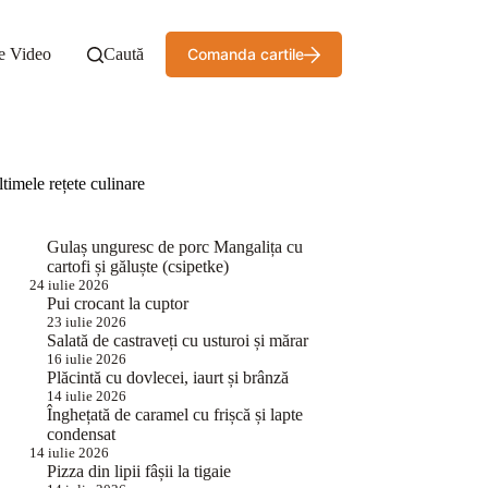
e Video
Caută
Comanda cartile
timele rețete culinare
Gulaș unguresc de porc Mangalița cu
cartofi și găluște (csipetke)
24 iulie 2026
Pui crocant la cuptor
23 iulie 2026
Salată de castraveți cu usturoi și mărar
16 iulie 2026
Plăcintă cu dovlecei, iaurt și brânză
14 iulie 2026
Înghețată de caramel cu frișcă și lapte
condensat
14 iulie 2026
Pizza din lipii fâșii la tigaie