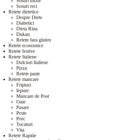
Sosuri mixte
Sosuri reci
Retete dietetice
Despre Diete
Diabetici
Dieta Rina
Dukan
Retete fara gluten
Retete economice
Retete festive
Retete Italiene
Dulciuri Italiene
Pizza
Retete paste
Retete mancare
Fripturi
Iepure
Mancare de Post
Oaie
Pasare
Peste
Porc
Tocaturi
Vita
Retete Rapide