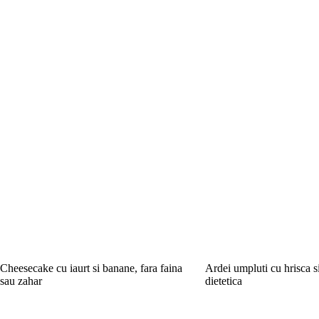
Cheesecake cu iaurt si banane, fara faina
Ardei umpluti cu hrisca s
sau zahar
dietetica