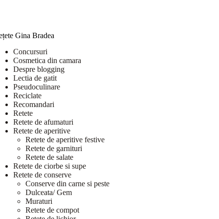
ețete Gina Bradea
Concursuri
Cosmetica din camara
Despre blogging
Lectia de gatit
Pseudoculinare
Reciclate
Recomandari
Retete
Retete de afumaturi
Retete de aperitive
Retete de aperitive festive
Retete de garnituri
Retete de salate
Retete de ciorbe si supe
Retete de conserve
Conserve din carne si peste
Dulceata/ Gem
Muraturi
Retete de compot
Retete de lichior