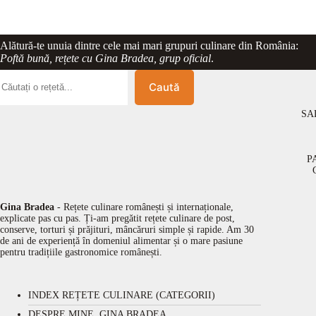
Alătură-te unuia dintre cele mai mari grupuri culinare din România:
Poftă bună, rețete cu Gina Bradea, grup oficial
.
Caută
SA
P
Gina Bradea
- Rețete culinare românești și internaționale,
explicate pas cu pas. Ți-am pregătit rețete culinare de post,
conserve, torturi și prăjituri, mâncăruri simple și rapide. Am 30
de ani de experiență în domeniul alimentar și o mare pasiune
pentru tradițiile gastronomice românești.
INDEX REȚETE CULINARE (CATEGORII)
DESPRE MINE, GINA BRADEA