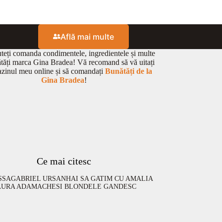
Află mai multe
eți comanda condimentele, ingredientele și multe
ătăți marca Gina Bradea! Vă recomand să vă uitați
zinul meu online și să comandați
Bunătăți de la
Gina Bradea
!
Ce mai citesc
SSA
GABRIEL URSAN
HAI SA GATIM CU AMALIA
AURA ADAMACHE
SI BLONDELE GANDESC