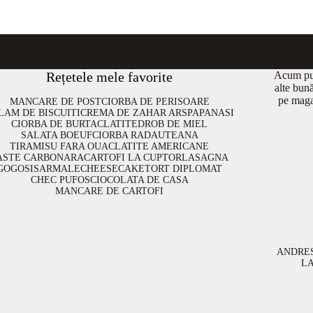
Rețetele mele favorite
Acum put
alte bun
pe maga
MANCARE DE POST
CIORBA DE PERISOARE
LAM DE BISCUITI
CREMA DE ZAHAR ARS
PAPANASI
CIORBA DE BURTA
CLATITE
DROB DE MIEL
SALATA BOEUF
CIORBA RADAUTEANA
TIRAMISU FARA OUA
CLATITE AMERICANE
ASTE CARBONARA
CARTOFI LA CUPTOR
LASAGNA
GOGOSI
SARMALE
CHEESECAKE
TORT DIPLOMAT
CHEC PUFOS
CIOCOLATA DE CASA
MANCARE DE CARTOFI
ANDRE
L