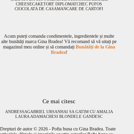
CHEESECAKE
TORT DIPLOMAT
CHEC PUFOS
CIOCOLATA DE CASA
MANCARE DE CARTOFI
Acum puteți comanda condimentele, ingredientele și multe
alte bunătăți marca Gina Bradea! Vă recomand să vă uitați pe
magazinul meu online și să comandați
Bunătăți de la Gina
Bradea
!
Ce mai citesc
ANDRESSA
GABRIEL URSAN
HAI SA GATIM CU AMALIA
LAURA ADAMACHE
SI BLONDELE GANDESC
Drepturi de autor © 2026 - Pofta buna cu Gina Bradea. Toate