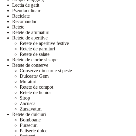
Lectia de gatit
Pseudoculinare
Reciclate
Recomandari
Retete
Retete de afumaturi
Retete de aperitive
Retete de aperitive festive
Retete de garnituri
Retete de salate
Retete de ciorbe si supe
Retete de conserve
Conserve din carne si peste
Dulceata/ Gem
Muraturi
Retete de compot
Retete de lichior
Sirop
Zacusca
Zarzavaturi
Retete de dulciuri
Bomboane
Fursecuri
Patiserie dulce