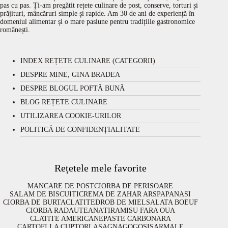
pas cu pas. Ți-am pregătit rețete culinare de post, conserve, torturi și
prăjituri, mâncăruri simple și rapide. Am 30 de ani de experiență în
domeniul alimentar și o mare pasiune pentru tradițiile gastronomice
românești.
INDEX REȚETE CULINARE (CATEGORII)
DESPRE MINE, GINA BRADEA
DESPRE BLOGUL POFTĂ BUNĂ
BLOG REȚETE CULINARE
UTILIZAREA COOKIE-URILOR
POLITICĂ DE CONFIDENȚIALITATE
Rețetele mele favorite
MANCARE DE POST
CIORBA DE PERISOARE
SALAM DE BISCUITI
CREMA DE ZAHAR ARS
PAPANASI
CIORBA DE BURTA
CLATITE
DROB DE MIEL
SALATA BOEUF
CIORBA RADAUTEANA
TIRAMISU FARA OUA
CLATITE AMERICANE
PASTE CARBONARA
CARTOFI LA CUPTOR
LASAGNA
GOGOSI
SARMALE