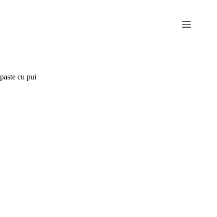
Sari
la
conținut
paste cu pui