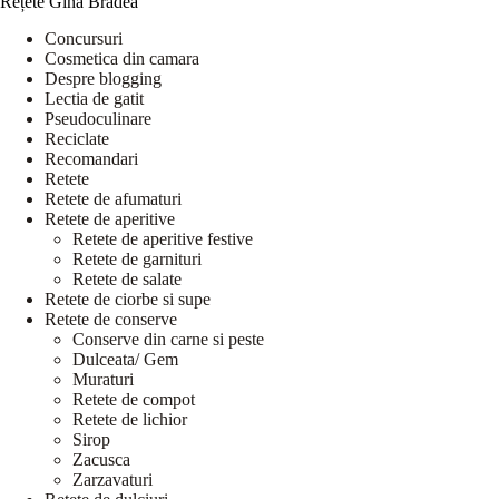
Rețete Gina Bradea
Concursuri
Cosmetica din camara
Despre blogging
Lectia de gatit
Pseudoculinare
Reciclate
Recomandari
Retete
Retete de afumaturi
Retete de aperitive
Retete de aperitive festive
Retete de garnituri
Retete de salate
Retete de ciorbe si supe
Retete de conserve
Conserve din carne si peste
Dulceata/ Gem
Muraturi
Retete de compot
Retete de lichior
Sirop
Zacusca
Zarzavaturi