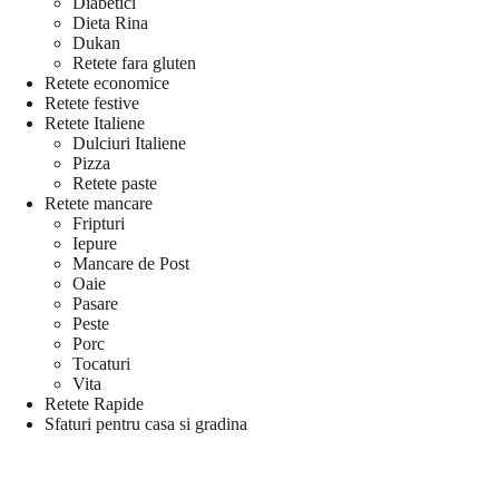
Diabetici
Dieta Rina
Dukan
Retete fara gluten
Retete economice
Retete festive
Retete Italiene
Dulciuri Italiene
Pizza
Retete paste
Retete mancare
Fripturi
Iepure
Mancare de Post
Oaie
Pasare
Peste
Porc
Tocaturi
Vita
Retete Rapide
Sfaturi pentru casa si gradina