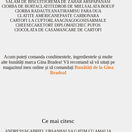
SALAM DE BISCUITI
CREMA DE ZAHAR ARS
PAPANASI
CIORBA DE BURTA
CLATITE
DROB DE MIEL
SALATA BOEUF
CIORBA RADAUTEANA
TIRAMISU FARA OUA
CLATITE AMERICANE
PASTE CARBONARA
CARTOFI LA CUPTOR
LASAGNA
GOGOSI
SARMALE
CHEESECAKE
TORT DIPLOMAT
CHEC PUFOS
CIOCOLATA DE CASA
MANCARE DE CARTOFI
Acum puteți comanda condimentele, ingredientele și multe
alte bunătăți marca Gina Bradea! Vă recomand să vă uitați pe
magazinul meu online și să comandați
Bunătăți de la Gina
Bradea
!
Ce mai citesc
ANDRESSA
GABRIEL URSAN
HAI SA GATIM CU AMALIA