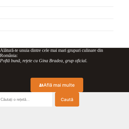
Alătură-te unuia dintre cele mai mari grupuri culinare din
România:
Poftă bună, rețete cu Gina Bradea, grup oficial
.
Află mai multe
Caută