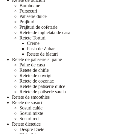
Retete de dulciuri
Bomboane
Fursecuri
Patiserie dulce
Prajituri
Prajituri de cofetarie
Retete de inghetata de casa
Retete Torturi
Creme
Pasta de Zahar
Retete de blaturi
Retete de patiserie si paine
Paine de casa
Retete de chifle
Retete de covrigi
Retete de cozonac
Retete de patiserie dulce
Retete de patiserie sarata
Retete de smoothies
Retete de sosuri
Sosuri calde
Sosuri mixte
Sosuri reci
Retete dietetice
Despre Diete