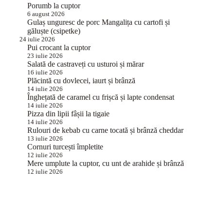
Porumb la cuptor
6 august 2026
Gulaș unguresc de porc Mangalița cu cartofi și
găluște (csipetke)
24 iulie 2026
Pui crocant la cuptor
23 iulie 2026
Salată de castraveți cu usturoi și mărar
16 iulie 2026
Plăcintă cu dovlecei, iaurt și brânză
14 iulie 2026
Înghețată de caramel cu frișcă și lapte condensat
14 iulie 2026
Pizza din lipii fâșii la tigaie
14 iulie 2026
Rulouri de kebab cu carne tocată și brânză cheddar
13 iulie 2026
Cornuri turcești împletite
12 iulie 2026
Mere umplute la cuptor, cu unt de arahide și brânză
12 iulie 2026