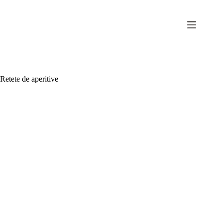
Sari
la
conținut
Retete de aperitive