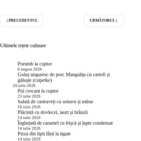
PRECEDENTUL
URMĂTORUL
Ultimele rețete culinare
Porumb la cuptor
6 august 2026
Gulaș unguresc de porc Mangalița cu cartofi și
găluște (csipetke)
24 iulie 2026
Pui crocant la cuptor
23 iulie 2026
Salată de castraveți cu usturoi și mărar
16 iulie 2026
Plăcintă cu dovlecei, iaurt și brânză
14 iulie 2026
Înghețată de caramel cu frișcă și lapte condensat
14 iulie 2026
Pizza din lipii fâșii la tigaie
14 iulie 2026