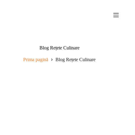
Sari
la
conținut
Blog Rețete Culinare
Prima pagină
Blog Rețete Culinare