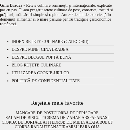
Gina Bradea
- Rețete culinare românești și internaționale, explicate
pas cu pas. Ți-am pregătit rețete culinare de post, conserve, torturi și
prăjituri, mâncăruri simple și rapide. Am 30 de ani de experiență în
domeniul alimentar și o mare pasiune pentru tradițiile gastronomice
românești.
INDEX REȚETE CULINARE (CATEGORII)
DESPRE MINE, GINA BRADEA
DESPRE BLOGUL POFTĂ BUNĂ
BLOG REȚETE CULINARE
UTILIZAREA COOKIE-URILOR
POLITICĂ DE CONFIDENȚIALITATE
Rețetele mele favorite
MANCARE DE POST
CIORBA DE PERISOARE
SALAM DE BISCUITI
CREMA DE ZAHAR ARS
PAPANASI
CIORBA DE BURTA
CLATITE
DROB DE MIEL
SALATA BOEUF
CIORBA RADAUTEANA
TIRAMISU FARA OUA