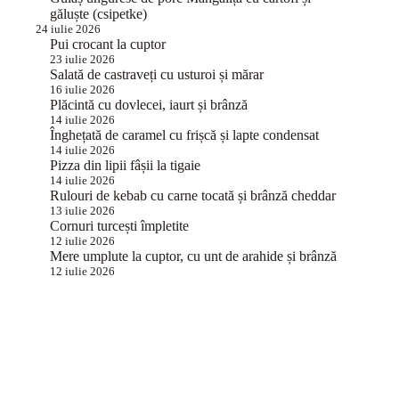
găluște (csipetke)
24 iulie 2026
Pui crocant la cuptor
23 iulie 2026
Salată de castraveți cu usturoi și mărar
16 iulie 2026
Plăcintă cu dovlecei, iaurt și brânză
14 iulie 2026
Înghețată de caramel cu frișcă și lapte condensat
14 iulie 2026
Pizza din lipii fâșii la tigaie
14 iulie 2026
Rulouri de kebab cu carne tocată și brânză cheddar
13 iulie 2026
Cornuri turcești împletite
12 iulie 2026
Mere umplute la cuptor, cu unt de arahide și brânză
12 iulie 2026