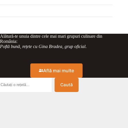
Alătură-te unuia dintre cele mai mari grupuri culinare din
România:
Poftă bună, rețete cu Gina Bradea, grup oficial
.
Află mai multe
Caută