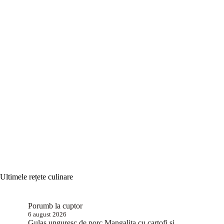
Ultimele rețete culinare
Porumb la cuptor
6 august 2026
Gulaș unguresc de porc Mangalița cu cartofi și