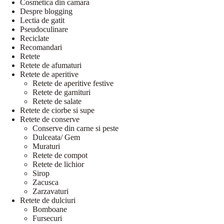
Cosmetica din camara
Despre blogging
Lectia de gatit
Pseudoculinare
Reciclate
Recomandari
Retete
Retete de afumaturi
Retete de aperitive
Retete de aperitive festive
Retete de garnituri
Retete de salate
Retete de ciorbe si supe
Retete de conserve
Conserve din carne si peste
Dulceata/ Gem
Muraturi
Retete de compot
Retete de lichior
Sirop
Zacusca
Zarzavaturi
Retete de dulciuri
Bomboane
Fursecuri