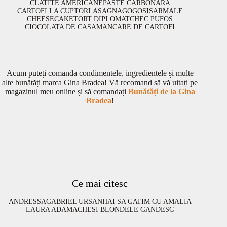
CLATITE AMERICANE
PASTE CARBONARA
CARTOFI LA CUPTOR
LASAGNA
GOGOSI
SARMALE
CHEESECAKE
TORT DIPLOMAT
CHEC PUFOS
CIOCOLATA DE CASA
MANCARE DE CARTOFI
Acum puteți comanda condimentele, ingredientele și multe
alte bunătăți marca Gina Bradea! Vă recomand să vă uitați pe
magazinul meu online și să comandați
Bunătăți de la Gina
Bradea
!
Ce mai citesc
ANDRESSA
GABRIEL URSAN
HAI SA GATIM CU AMALIA
LAURA ADAMACHE
SI BLONDELE GANDESC