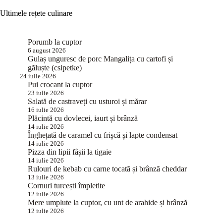
Ultimele rețete culinare
Porumb la cuptor
6 august 2026
Gulaș unguresc de porc Mangalița cu cartofi și
găluște (csipetke)
24 iulie 2026
Pui crocant la cuptor
23 iulie 2026
Salată de castraveți cu usturoi și mărar
16 iulie 2026
Plăcintă cu dovlecei, iaurt și brânză
14 iulie 2026
Înghețată de caramel cu frișcă și lapte condensat
14 iulie 2026
Pizza din lipii fâșii la tigaie
14 iulie 2026
Rulouri de kebab cu carne tocată și brânză cheddar
13 iulie 2026
Cornuri turcești împletite
12 iulie 2026
Mere umplute la cuptor, cu unt de arahide și brânză
12 iulie 2026