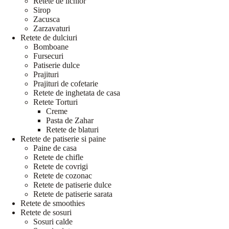
Retete de lichior
Sirop
Zacusca
Zarzavaturi
Retete de dulciuri
Bomboane
Fursecuri
Patiserie dulce
Prajituri
Prajituri de cofetarie
Retete de inghetata de casa
Retete Torturi
Creme
Pasta de Zahar
Retete de blaturi
Retete de patiserie si paine
Paine de casa
Retete de chifle
Retete de covrigi
Retete de cozonac
Retete de patiserie dulce
Retete de patiserie sarata
Retete de smoothies
Retete de sosuri
Sosuri calde