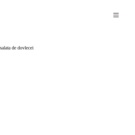
Sari
la
conținut
salata de dovlecei