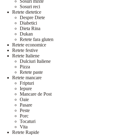
Sosuri mixte
Sosuri reci
Retete dietetice
Despre Diete
Diabetici
Dieta Rina
Dukan
Retete fara gluten
Retete economice
Retete festive
Retete Italiene
Dulciuri Italiene
Pizza
Retete paste
Retete mancare
Fripturi
Iepure
Mancare de Post
Oaie
Pasare
Peste
Porc
Tocaturi
Vita
Retete Rapide