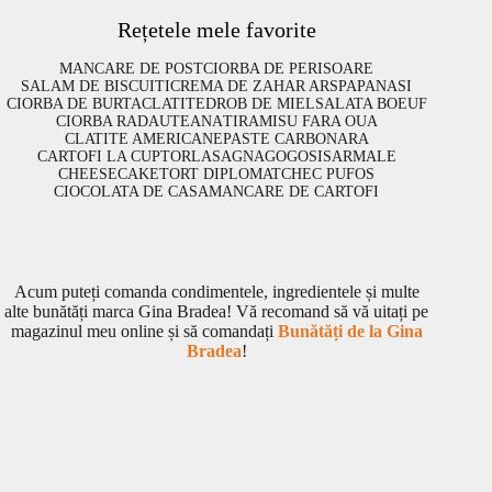
Rețetele mele favorite
MANCARE DE POST
CIORBA DE PERISOARE
SALAM DE BISCUITI
CREMA DE ZAHAR ARS
PAPANASI
CIORBA DE BURTA
CLATITE
DROB DE MIEL
SALATA BOEUF
CIORBA RADAUTEANA
TIRAMISU FARA OUA
CLATITE AMERICANE
PASTE CARBONARA
CARTOFI LA CUPTOR
LASAGNA
GOGOSI
SARMALE
CHEESECAKE
TORT DIPLOMAT
CHEC PUFOS
CIOCOLATA DE CASA
MANCARE DE CARTOFI
Acum puteți comanda condimentele, ingredientele și multe
alte bunătăți marca Gina Bradea! Vă recomand să vă uitați pe
magazinul meu online și să comandați
Bunătăți de la Gina
Bradea
!