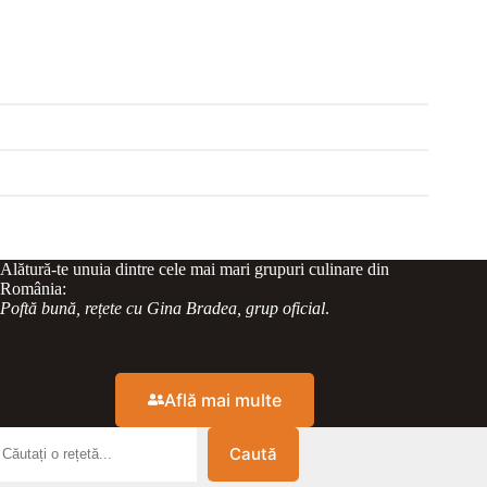
Alătură-te unuia dintre cele mai mari grupuri culinare din
România:
Poftă bună, rețete cu Gina Bradea, grup oficial
.
Află mai multe
Caută