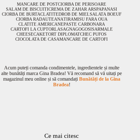
MANCARE DE POST
CIORBA DE PERISOARE
SALAM DE BISCUITI
CREMA DE ZAHAR ARS
PAPANASI
CIORBA DE BURTA
CLATITE
DROB DE MIEL
SALATA BOEUF
CIORBA RADAUTEANA
TIRAMISU FARA OUA
CLATITE AMERICANE
PASTE CARBONARA
CARTOFI LA CUPTOR
LASAGNA
GOGOSI
SARMALE
CHEESECAKE
TORT DIPLOMAT
CHEC PUFOS
CIOCOLATA DE CASA
MANCARE DE CARTOFI
Acum puteți comanda condimentele, ingredientele și multe
alte bunătăți marca Gina Bradea! Vă recomand să vă uitați pe
magazinul meu online și să comandați
Bunătăți de la Gina
Bradea
!
Ce mai citesc