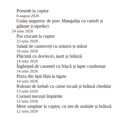
Porumb la cuptor
6 august 2026
Gulaș unguresc de porc Mangalița cu cartofi și
găluște (csipetke)
24 iulie 2026
Pui crocant la cuptor
23 iulie 2026
Salată de castraveți cu usturoi și mărar
16 iulie 2026
Plăcintă cu dovlecei, iaurt și brânză
14 iulie 2026
Înghețată de caramel cu frișcă și lapte condensat
14 iulie 2026
Pizza din lipii fâșii la tigaie
14 iulie 2026
Rulouri de kebab cu carne tocată și brânză cheddar
13 iulie 2026
Cornuri turcești împletite
12 iulie 2026
Mere umplute la cuptor, cu unt de arahide și brânză
12 iulie 2026