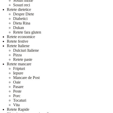
Sosuri mixte
Sosuri reci
Retete dietetice
Despre Diete
Diabetici
Dieta Rina
Dukan
Retete fara gluten
Retete economice
Retete festive
Retete Italiene
Dulciuri Italiene
Pizza
Retete paste
Retete mancare
Fripturi
Iepure
Mancare de Post
Oaie
Pasare
Peste
Porc
Tocaturi
Vita
Retete Rapide