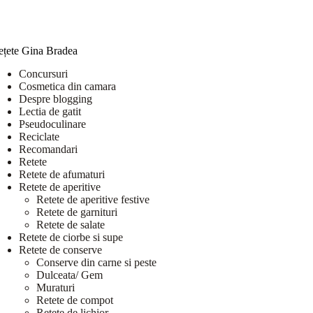
ețete Gina Bradea
Concursuri
Cosmetica din camara
Despre blogging
Lectia de gatit
Pseudoculinare
Reciclate
Recomandari
Retete
Retete de afumaturi
Retete de aperitive
Retete de aperitive festive
Retete de garnituri
Retete de salate
Retete de ciorbe si supe
Retete de conserve
Conserve din carne si peste
Dulceata/ Gem
Muraturi
Retete de compot
Retete de lichior