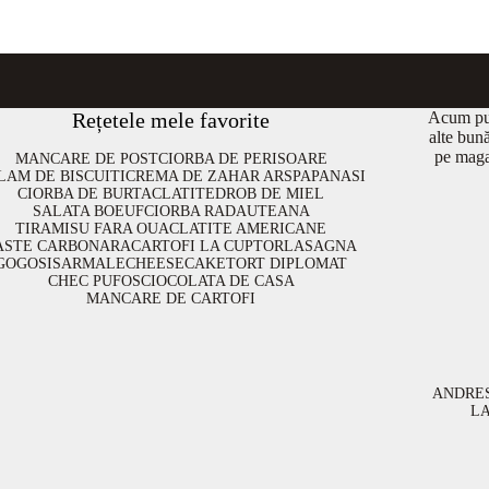
Rețetele mele favorite
Acum put
alte bun
pe maga
MANCARE DE POST
CIORBA DE PERISOARE
LAM DE BISCUITI
CREMA DE ZAHAR ARS
PAPANASI
CIORBA DE BURTA
CLATITE
DROB DE MIEL
SALATA BOEUF
CIORBA RADAUTEANA
TIRAMISU FARA OUA
CLATITE AMERICANE
ASTE CARBONARA
CARTOFI LA CUPTOR
LASAGNA
GOGOSI
SARMALE
CHEESECAKE
TORT DIPLOMAT
CHEC PUFOS
CIOCOLATA DE CASA
MANCARE DE CARTOFI
ANDRE
L