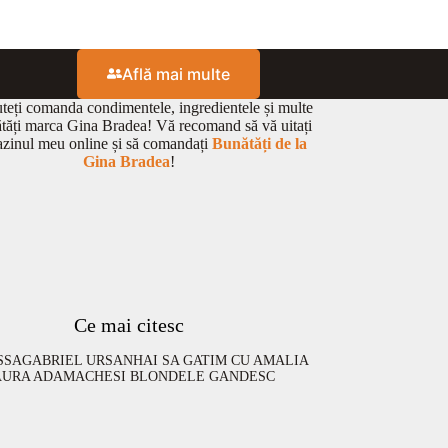
Află mai multe
eți comanda condimentele, ingredientele și multe
ătăți marca Gina Bradea! Vă recomand să vă uitați
zinul meu online și să comandați
Bunătăți de la
Gina Bradea
!
Ce mai citesc
SSA
GABRIEL URSAN
HAI SA GATIM CU AMALIA
AURA ADAMACHE
SI BLONDELE GANDESC