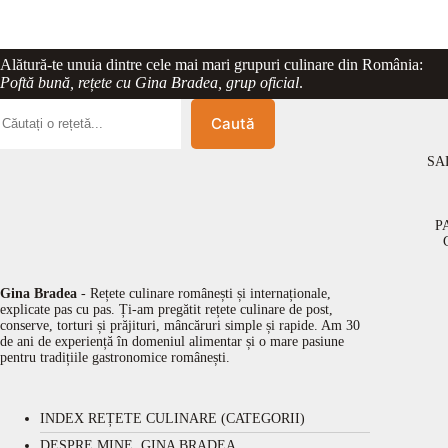
Alătură-te unuia dintre cele mai mari grupuri culinare din România:
Poftă bună, rețete cu Gina Bradea, grup oficial
.
Caută
SA
P
Gina Bradea
- Rețete culinare românești și internaționale,
explicate pas cu pas. Ți-am pregătit rețete culinare de post,
conserve, torturi și prăjituri, mâncăruri simple și rapide. Am 30
de ani de experiență în domeniul alimentar și o mare pasiune
pentru tradițiile gastronomice românești.
INDEX REȚETE CULINARE (CATEGORII)
DESPRE MINE, GINA BRADEA