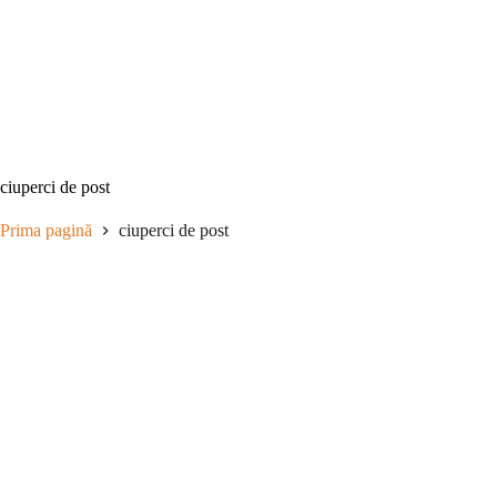
Sari
la
conținut
ciuperci de post
Prima pagină
ciuperci de post