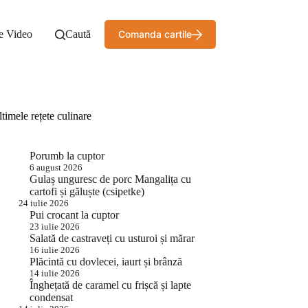
e Video
Caută
Comanda cartile
timele rețete culinare
Porumb la cuptor
6 august 2026
Gulaș unguresc de porc Mangalița cu
cartofi și găluște (csipetke)
24 iulie 2026
Pui crocant la cuptor
23 iulie 2026
Salată de castraveți cu usturoi și mărar
16 iulie 2026
Plăcintă cu dovlecei, iaurt și brânză
14 iulie 2026
Înghețată de caramel cu frișcă și lapte
condensat