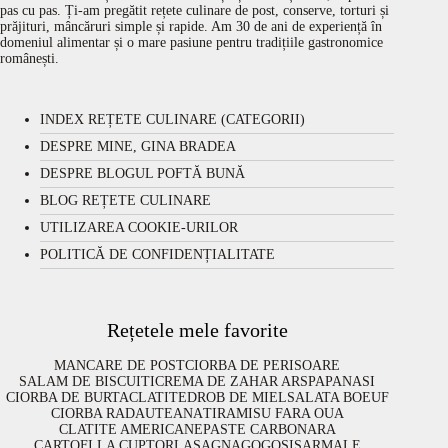
pas cu pas. Ți-am pregătit rețete culinare de post, conserve, torturi și
prăjituri, mâncăruri simple și rapide. Am 30 de ani de experiență în
domeniul alimentar și o mare pasiune pentru tradițiile gastronomice
românești.
INDEX REȚETE CULINARE (CATEGORII)
DESPRE MINE, GINA BRADEA
DESPRE BLOGUL POFTĂ BUNĂ
BLOG REȚETE CULINARE
UTILIZAREA COOKIE-URILOR
POLITICĂ DE CONFIDENȚIALITATE
Rețetele mele favorite
MANCARE DE POST
CIORBA DE PERISOARE
SALAM DE BISCUITI
CREMA DE ZAHAR ARS
PAPANASI
CIORBA DE BURTA
CLATITE
DROB DE MIEL
SALATA BOEUF
CIORBA RADAUTEANA
TIRAMISU FARA OUA
CLATITE AMERICANE
PASTE CARBONARA
CARTOFI LA CUPTOR
LASAGNA
GOGOSI
SARMALE