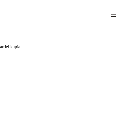
Sari
la
conținut
ardei kapia