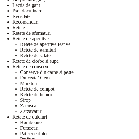
Lectia de gatit
Pseudoculinare
Reciclate
Recomandari
Retete
Retete de afumaturi
Retete de aperitive
Retete de aperitive festive
Retete de garnituri
Retete de salate
Retete de ciorbe si supe
Retete de conserve
Conserve din carne si peste
Dulceata/ Gem
Muraturi
Retete de compot
Retete de lichior
Sirop
Zacusca
Zarzavaturi
Retete de dulciuri
Bomboane
Fursecuri
Patiserie dulce