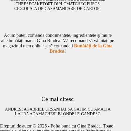
CHEESECAKE
TORT DIPLOMAT
CHEC PUFOS
CIOCOLATA DE CASA
MANCARE DE CARTOFI
Acum puteți comanda condimentele, ingredientele și multe
alte bunătăți marca Gina Bradea! Vă recomand să vă uitați pe
magazinul meu online și să comandați
Bunătăți de la Gina
Bradea
!
Ce mai citesc
ANDRESSA
GABRIEL URSAN
HAI SA GATIM CU AMALIA
LAURA ADAMACHE
SI BLONDELE GANDESC
Drepturi de autor © 2026 - Pofta buna cu Gina Bradea. Toate