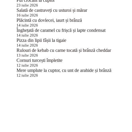
Pui crocant la cuptor
23 iulie 2026
Salată de castraveți cu usturoi și mărar
16 iulie 2026
Plăcintă cu dovlecei, iaurt și brânză
14 iulie 2026
Înghețată de caramel cu frișcă și lapte condensat
14 iulie 2026
Pizza din lipii fâșii la tigaie
14 iulie 2026
Rulouri de kebab cu carne tocată și brânză cheddar
13 iulie 2026
Cornuri turcești împletite
12 iulie 2026
Mere umplute la cuptor, cu unt de arahide și brânză
12 iulie 2026