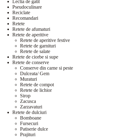
Lectia de gatit
Pseudoculinare
Reciclate
Recomandari
Retete
Retete de afumaturi
Retete de aperitive
Retete de aperitive festive
Retete de garnituri
Retete de salate
Retete de ciorbe si supe
Retete de conserve
Conserve din carne si peste
Dulceata/ Gem
Muraturi
Retete de compot
Retete de lichior
Sirop
Zacusca
Zarzavaturi
Retete de dulciuri
Bomboane
Fursecuri
Patiserie dulce
Prajituri