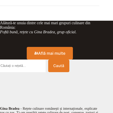
Alătură-te unuia dintre cele mai mari grupuri culinare din
România:
Poftă bună, rețete cu Gina Bradea, grup oficial
.
Află mai multe
Caută
Gina Bradea
- Rețete culinare românești și internaționale, explicate
pas cu pas. Ți-am pregătit rețete culinare de post, conserve, torturi și