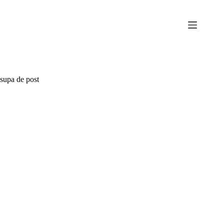
Sari
la
conținut
supa de post