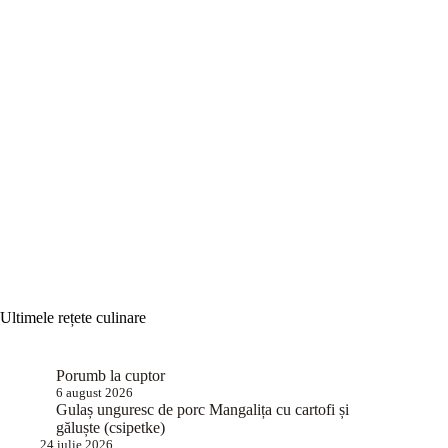
Ultimele rețete culinare
Porumb la cuptor
6 august 2026
Gulaș unguresc de porc Mangalița cu cartofi și
găluște (csipetke)
24 iulie 2026