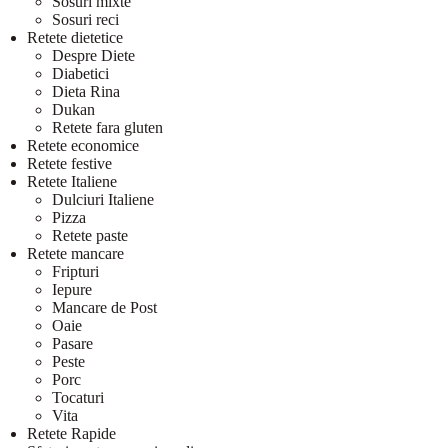
Sosuri mixte
Sosuri reci
Retete dietetice
Despre Diete
Diabetici
Dieta Rina
Dukan
Retete fara gluten
Retete economice
Retete festive
Retete Italiene
Dulciuri Italiene
Pizza
Retete paste
Retete mancare
Fripturi
Iepure
Mancare de Post
Oaie
Pasare
Peste
Porc
Tocaturi
Vita
Retete Rapide