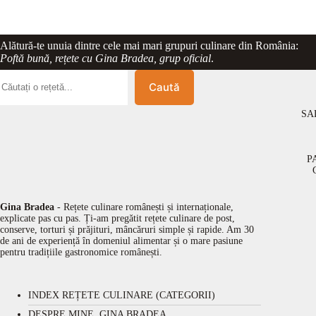
Alătură-te unuia dintre cele mai mari grupuri culinare din România:
Poftă bună, rețete cu Gina Bradea, grup oficial
.
Caută
SA
P
Gina Bradea
- Rețete culinare românești și internaționale,
explicate pas cu pas. Ți-am pregătit rețete culinare de post,
conserve, torturi și prăjituri, mâncăruri simple și rapide. Am 30
de ani de experiență în domeniul alimentar și o mare pasiune
pentru tradițiile gastronomice românești.
INDEX REȚETE CULINARE (CATEGORII)
DESPRE MINE, GINA BRADEA