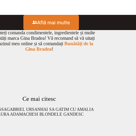
Află mai multe
eți comanda condimentele, ingredientele și multe
ătăți marca Gina Bradea! Vă recomand să vă uitați
zinul meu online și să comandați
Bunătăți de la
Gina Bradea
!
Ce mai citesc
SSA
GABRIEL URSAN
HAI SA GATIM CU AMALIA
AURA ADAMACHE
SI BLONDELE GANDESC