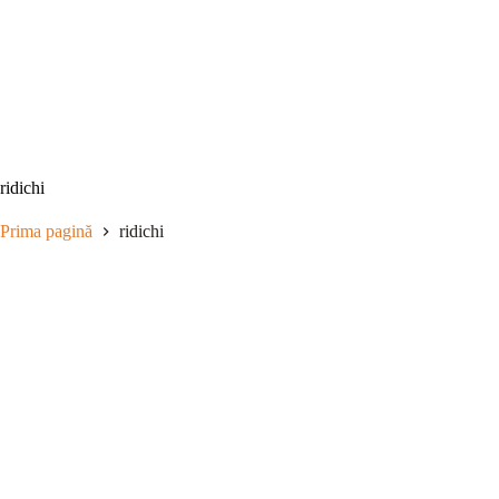
Sari
la
conținut
ridichi
Prima pagină
ridichi