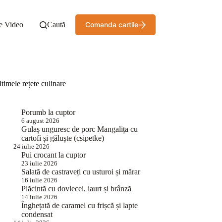
e Video
Caută
Comanda cartile
timele rețete culinare
Porumb la cuptor
6 august 2026
Gulaș unguresc de porc Mangalița cu
cartofi și găluște (csipetke)
24 iulie 2026
Pui crocant la cuptor
23 iulie 2026
Salată de castraveți cu usturoi și mărar
16 iulie 2026
Plăcintă cu dovlecei, iaurt și brânză
14 iulie 2026
Înghețată de caramel cu frișcă și lapte
condensat