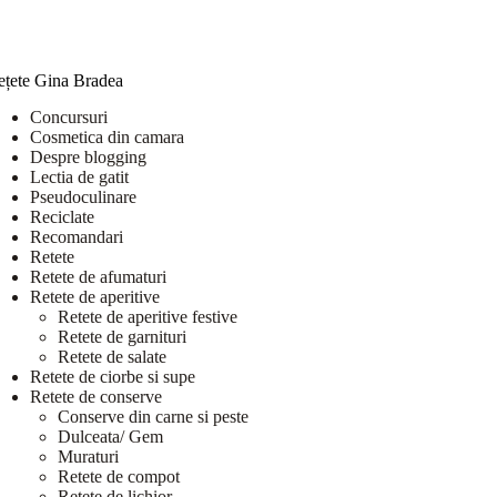
ețete Gina Bradea
Concursuri
Cosmetica din camara
Despre blogging
Lectia de gatit
Pseudoculinare
Reciclate
Recomandari
Retete
Retete de afumaturi
Retete de aperitive
Retete de aperitive festive
Retete de garnituri
Retete de salate
Retete de ciorbe si supe
Retete de conserve
Conserve din carne si peste
Dulceata/ Gem
Muraturi
Retete de compot
Retete de lichior