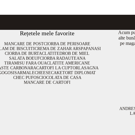
Rețetele mele favorite
Acum put
alte bun
pe maga
MANCARE DE POST
CIORBA DE PERISOARE
LAM DE BISCUITI
CREMA DE ZAHAR ARS
PAPANASI
CIORBA DE BURTA
CLATITE
DROB DE MIEL
SALATA BOEUF
CIORBA RADAUTEANA
TIRAMISU FARA OUA
CLATITE AMERICANE
ASTE CARBONARA
CARTOFI LA CUPTOR
LASAGNA
GOGOSI
SARMALE
CHEESECAKE
TORT DIPLOMAT
CHEC PUFOS
CIOCOLATA DE CASA
MANCARE DE CARTOFI
ANDRE
L