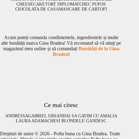
CHEESECAKE
TORT DIPLOMAT
CHEC PUFOS
CIOCOLATA DE CASA
MANCARE DE CARTOFI
Acum puteți comanda condimentele, ingredientele și multe
alte bunătăți marca Gina Bradea! Vă recomand să vă uitați pe
magazinul meu online și să comandați
Bunătăți de la Gina
Bradea
!
Ce mai citesc
ANDRESSA
GABRIEL URSAN
HAI SA GATIM CU AMALIA
LAURA ADAMACHE
SI BLONDELE GANDESC
Drepturi de autor © 2026 - Pofta buna cu Gina Bradea. Toate