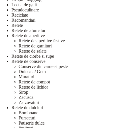
Lectia de gatit
Pseudoculinare
Reciclate
Recomandari
Retete
Retete de afumaturi
Retete de aperitive
Retete de aperitive festive
Retete de garnituri
Retete de salate
Retete de ciorbe si supe
Retete de conserve
Conserve din carne si peste
Dulceata/ Gem
Muraturi
Retete de compot
Retete de lichior
Sirop
Zacusca
Zarzavaturi
Retete de dulciuri
Bomboane
Fursecuri
Patiserie dulce