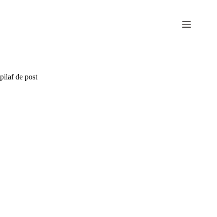
Sari
la
conținut
pilaf de post