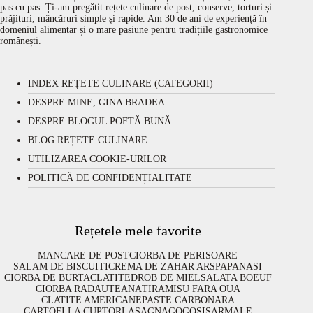
pas cu pas. Ți-am pregătit rețete culinare de post, conserve, torturi și
prăjituri, mâncăruri simple și rapide. Am 30 de ani de experiență în
domeniul alimentar și o mare pasiune pentru tradițiile gastronomice
românești.
INDEX REȚETE CULINARE (CATEGORII)
DESPRE MINE, GINA BRADEA
DESPRE BLOGUL POFTĂ BUNĂ
BLOG REȚETE CULINARE
UTILIZAREA COOKIE-URILOR
POLITICĂ DE CONFIDENȚIALITATE
Rețetele mele favorite
MANCARE DE POST
CIORBA DE PERISOARE
SALAM DE BISCUITI
CREMA DE ZAHAR ARS
PAPANASI
CIORBA DE BURTA
CLATITE
DROB DE MIEL
SALATA BOEUF
CIORBA RADAUTEANA
TIRAMISU FARA OUA
CLATITE AMERICANE
PASTE CARBONARA
CARTOFI LA CUPTOR
LASAGNA
GOGOSI
SARMALE