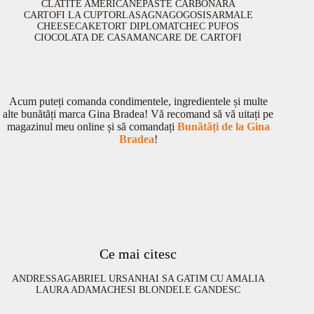
CLATITE AMERICANE
PASTE CARBONARA
CARTOFI LA CUPTOR
LASAGNA
GOGOSI
SARMALE
CHEESECAKE
TORT DIPLOMAT
CHEC PUFOS
CIOCOLATA DE CASA
MANCARE DE CARTOFI
Acum puteți comanda condimentele, ingredientele și multe
alte bunătăți marca Gina Bradea! Vă recomand să vă uitați pe
magazinul meu online și să comandați
Bunătăți de la Gina
Bradea
!
Ce mai citesc
ANDRESSA
GABRIEL URSAN
HAI SA GATIM CU AMALIA
LAURA ADAMACHE
SI BLONDELE GANDESC