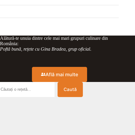
Alătură-te unuia dintre cele mai mari grupuri culinare din
România:
Poftă bună, rețete cu Gina Bradea, grup oficial
.
Află mai multe
Caută