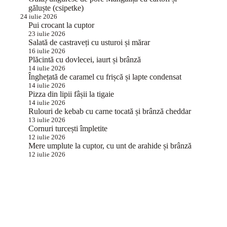
găluște (csipetke)
24 iulie 2026
Pui crocant la cuptor
23 iulie 2026
Salată de castraveți cu usturoi și mărar
16 iulie 2026
Plăcintă cu dovlecei, iaurt și brânză
14 iulie 2026
Înghețată de caramel cu frișcă și lapte condensat
14 iulie 2026
Pizza din lipii fâșii la tigaie
14 iulie 2026
Rulouri de kebab cu carne tocată și brânză cheddar
13 iulie 2026
Cornuri turcești împletite
12 iulie 2026
Mere umplute la cuptor, cu unt de arahide și brânză
12 iulie 2026