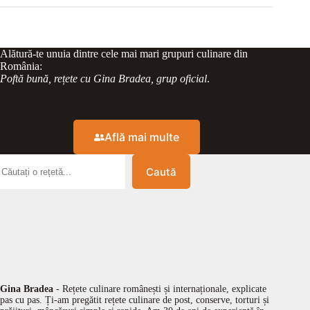
Alătură-te unuia dintre cele mai mari grupuri culinare din
România:
Poftă bună, rețete cu Gina Bradea, grup oficial
.
Află mai multe
Caută
Gina Bradea
- Rețete culinare românești și internaționale, explicate
pas cu pas. Ți-am pregătit rețete culinare de post, conserve, torturi și