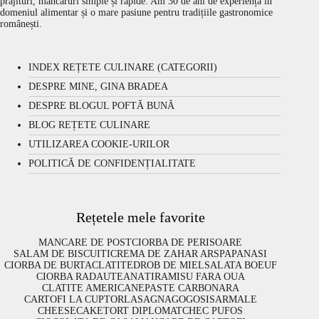
prăjituri, mâncăruri simple și rapide. Am 30 de ani de experiență în
domeniul alimentar și o mare pasiune pentru tradițiile gastronomice
românești.
INDEX REȚETE CULINARE (CATEGORII)
DESPRE MINE, GINA BRADEA
DESPRE BLOGUL POFTĂ BUNĂ
BLOG REȚETE CULINARE
UTILIZAREA COOKIE-URILOR
POLITICĂ DE CONFIDENȚIALITATE
Rețetele mele favorite
MANCARE DE POST
CIORBA DE PERISOARE
SALAM DE BISCUITI
CREMA DE ZAHAR ARS
PAPANASI
CIORBA DE BURTA
CLATITE
DROB DE MIEL
SALATA BOEUF
CIORBA RADAUTEANA
TIRAMISU FARA OUA
CLATITE AMERICANE
PASTE CARBONARA
CARTOFI LA CUPTOR
LASAGNA
GOGOSI
SARMALE
CHEESECAKE
TORT DIPLOMAT
CHEC PUFOS