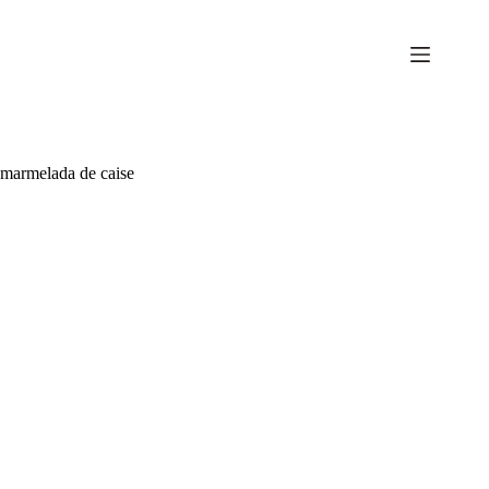
Sari
la
conținut
marmelada de caise