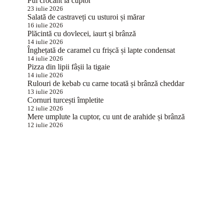
Pui crocant la cuptor
23 iulie 2026
Salată de castraveți cu usturoi și mărar
16 iulie 2026
Plăcintă cu dovlecei, iaurt și brânză
14 iulie 2026
Înghețată de caramel cu frișcă și lapte condensat
14 iulie 2026
Pizza din lipii fâșii la tigaie
14 iulie 2026
Rulouri de kebab cu carne tocată și brânză cheddar
13 iulie 2026
Cornuri turcești împletite
12 iulie 2026
Mere umplute la cuptor, cu unt de arahide și brânză
12 iulie 2026