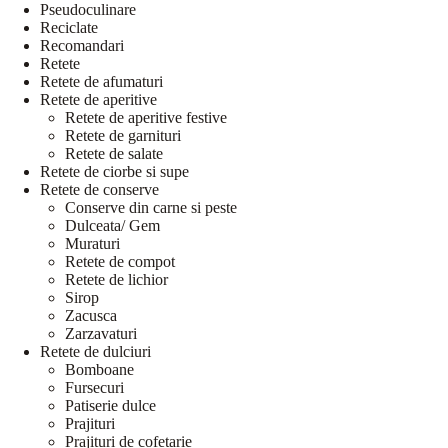
Pseudoculinare
Reciclate
Recomandari
Retete
Retete de afumaturi
Retete de aperitive
Retete de aperitive festive
Retete de garnituri
Retete de salate
Retete de ciorbe si supe
Retete de conserve
Conserve din carne si peste
Dulceata/ Gem
Muraturi
Retete de compot
Retete de lichior
Sirop
Zacusca
Zarzavaturi
Retete de dulciuri
Bomboane
Fursecuri
Patiserie dulce
Prajituri
Prajituri de cofetarie