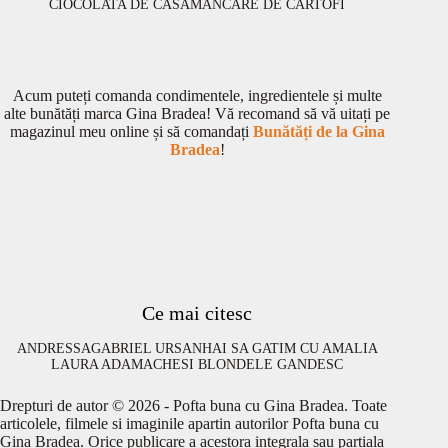
CIOCOLATA DE CASA
MANCARE DE CARTOFI
Acum puteți comanda condimentele, ingredientele și multe
alte bunătăți marca Gina Bradea! Vă recomand să vă uitați pe
magazinul meu online și să comandați
Bunătăți de la Gina
Bradea
!
Ce mai citesc
ANDRESSA
GABRIEL URSAN
HAI SA GATIM CU AMALIA
LAURA ADAMACHE
SI BLONDELE GANDESC
Drepturi de autor © 2026 - Pofta buna cu Gina Bradea. Toate
articolele, filmele si imaginile apartin autorilor Pofta buna cu
Gina Bradea. Orice publicare a acestora integrala sau partiala