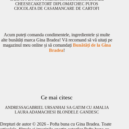
CHEESECAKE
TORT DIPLOMAT
CHEC PUFOS
CIOCOLATA DE CASA
MANCARE DE CARTOFI
Acum puteți comanda condimentele, ingredientele și multe
alte bunătăți marca Gina Bradea! Vă recomand să vă uitați pe
magazinul meu online și să comandați
Bunătăți de la Gina
Bradea
!
Ce mai citesc
ANDRESSA
GABRIEL URSAN
HAI SA GATIM CU AMALIA
LAURA ADAMACHE
SI BLONDELE GANDESC
Drepturi de autor © 2026 - Pofta buna cu Gina Bradea. Toate