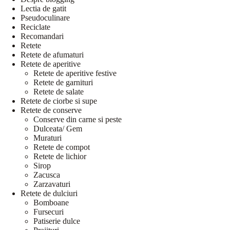
Lectia de gatit
Pseudoculinare
Reciclate
Recomandari
Retete
Retete de afumaturi
Retete de aperitive
Retete de aperitive festive
Retete de garnituri
Retete de salate
Retete de ciorbe si supe
Retete de conserve
Conserve din carne si peste
Dulceata/ Gem
Muraturi
Retete de compot
Retete de lichior
Sirop
Zacusca
Zarzavaturi
Retete de dulciuri
Bomboane
Fursecuri
Patiserie dulce