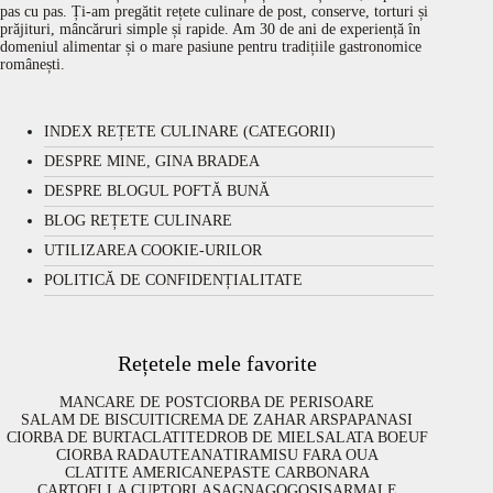
pas cu pas. Ți-am pregătit rețete culinare de post, conserve, torturi și
prăjituri, mâncăruri simple și rapide. Am 30 de ani de experiență în
domeniul alimentar și o mare pasiune pentru tradițiile gastronomice
românești.
INDEX REȚETE CULINARE (CATEGORII)
DESPRE MINE, GINA BRADEA
DESPRE BLOGUL POFTĂ BUNĂ
BLOG REȚETE CULINARE
UTILIZAREA COOKIE-URILOR
POLITICĂ DE CONFIDENȚIALITATE
Rețetele mele favorite
MANCARE DE POST
CIORBA DE PERISOARE
SALAM DE BISCUITI
CREMA DE ZAHAR ARS
PAPANASI
CIORBA DE BURTA
CLATITE
DROB DE MIEL
SALATA BOEUF
CIORBA RADAUTEANA
TIRAMISU FARA OUA
CLATITE AMERICANE
PASTE CARBONARA
CARTOFI LA CUPTOR
LASAGNA
GOGOSI
SARMALE