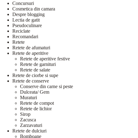
Concursuri
Cosmetica din camara
Despre blogging
Lectia de gatit
Pseudoculinare
Reciclate
Recomandari
Retete
Retete de afumaturi
Retete de aperitive
Retete de aperitive festive
Retete de garnituri
Retete de salate
Retete de ciorbe si supe
Retete de conserve
Conserve din carne si peste
Dulceata/ Gem
Muraturi
Retete de compot
Retete de lichior
Sirop
Zacusca
Zarzavaturi
Retete de dulciuri
Bomboane