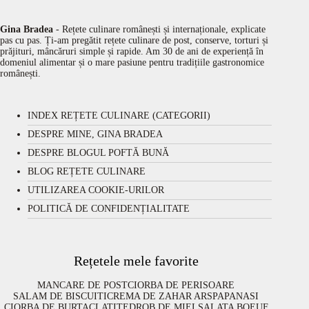
Gina Bradea
- Rețete culinare românești și internaționale, explicate
pas cu pas. Ți-am pregătit rețete culinare de post, conserve, torturi și
prăjituri, mâncăruri simple și rapide. Am 30 de ani de experiență în
domeniul alimentar și o mare pasiune pentru tradițiile gastronomice
românești.
INDEX REȚETE CULINARE (CATEGORII)
DESPRE MINE, GINA BRADEA
DESPRE BLOGUL POFTĂ BUNĂ
BLOG REȚETE CULINARE
UTILIZAREA COOKIE-URILOR
POLITICĂ DE CONFIDENȚIALITATE
Rețetele mele favorite
MANCARE DE POST
CIORBA DE PERISOARE
SALAM DE BISCUITI
CREMA DE ZAHAR ARS
PAPANASI
CIORBA DE BURTA
CLATITE
DROB DE MIEL
SALATA BOEUF