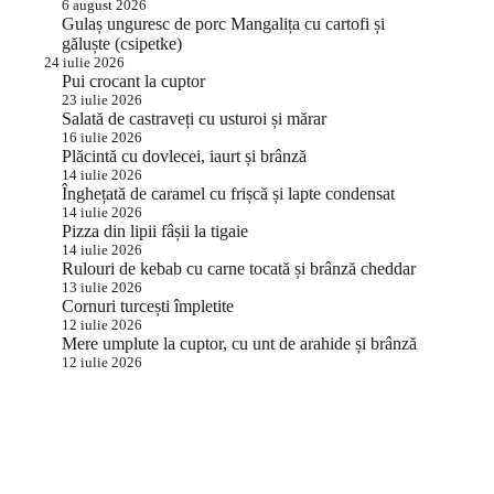
6 august 2026
Gulaș unguresc de porc Mangalița cu cartofi și
găluște (csipetke)
24 iulie 2026
Pui crocant la cuptor
23 iulie 2026
Salată de castraveți cu usturoi și mărar
16 iulie 2026
Plăcintă cu dovlecei, iaurt și brânză
14 iulie 2026
Înghețată de caramel cu frișcă și lapte condensat
14 iulie 2026
Pizza din lipii fâșii la tigaie
14 iulie 2026
Rulouri de kebab cu carne tocată și brânză cheddar
13 iulie 2026
Cornuri turcești împletite
12 iulie 2026
Mere umplute la cuptor, cu unt de arahide și brânză
12 iulie 2026