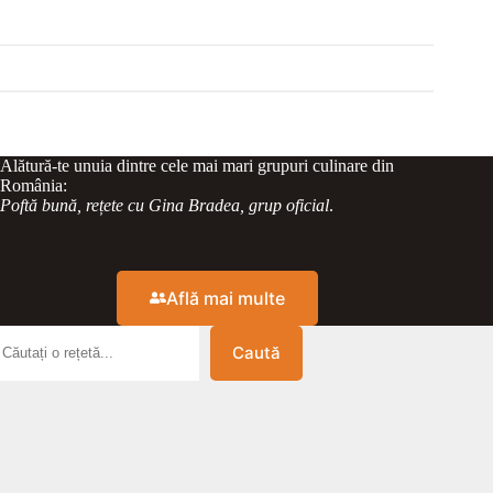
Alătură-te unuia dintre cele mai mari grupuri culinare din
România:
Poftă bună, rețete cu Gina Bradea, grup oficial
.
Află mai multe
Caută