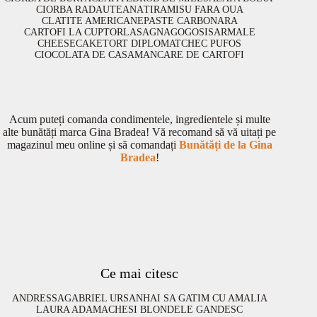
CIORBA RADAUTEANA
TIRAMISU FARA OUA
CLATITE AMERICANE
PASTE CARBONARA
CARTOFI LA CUPTOR
LASAGNA
GOGOSI
SARMALE
CHEESECAKE
TORT DIPLOMAT
CHEC PUFOS
CIOCOLATA DE CASA
MANCARE DE CARTOFI
Acum puteți comanda condimentele, ingredientele și multe
alte bunătăți marca Gina Bradea! Vă recomand să vă uitați pe
magazinul meu online și să comandați
Bunătăți de la Gina
Bradea
!
Ce mai citesc
ANDRESSA
GABRIEL URSAN
HAI SA GATIM CU AMALIA
LAURA ADAMACHE
SI BLONDELE GANDESC