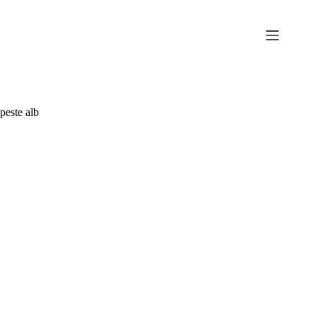
Sari
la
conținut
peste alb