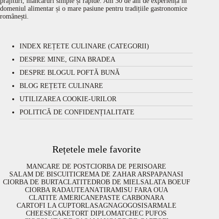
prăjituri, mâncăruri simple și rapide. Am 30 de ani de experiență în
domeniul alimentar și o mare pasiune pentru tradițiile gastronomice
românești.
INDEX REȚETE CULINARE (CATEGORII)
DESPRE MINE, GINA BRADEA
DESPRE BLOGUL POFTĂ BUNĂ
BLOG REȚETE CULINARE
UTILIZAREA COOKIE-URILOR
POLITICĂ DE CONFIDENȚIALITATE
Rețetele mele favorite
MANCARE DE POST
CIORBA DE PERISOARE
SALAM DE BISCUITI
CREMA DE ZAHAR ARS
PAPANASI
CIORBA DE BURTA
CLATITE
DROB DE MIEL
SALATA BOEUF
CIORBA RADAUTEANA
TIRAMISU FARA OUA
CLATITE AMERICANE
PASTE CARBONARA
CARTOFI LA CUPTOR
LASAGNA
GOGOSI
SARMALE
CHEESECAKE
TORT DIPLOMAT
CHEC PUFOS