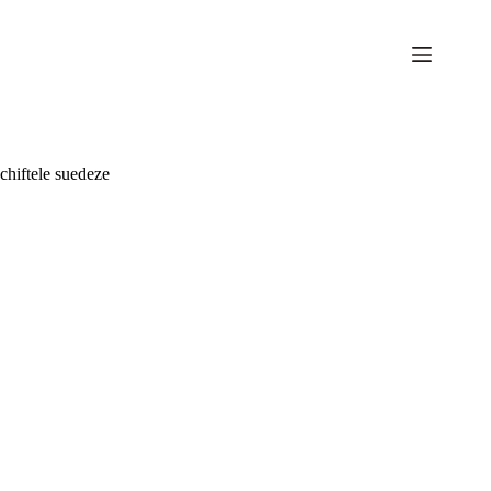
Sari
la
conținut
chiftele suedeze