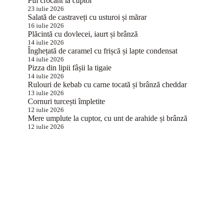
Pui crocant la cuptor
23 iulie 2026
Salată de castraveți cu usturoi și mărar
16 iulie 2026
Plăcintă cu dovlecei, iaurt și brânză
14 iulie 2026
Înghețată de caramel cu frișcă și lapte condensat
14 iulie 2026
Pizza din lipii fâșii la tigaie
14 iulie 2026
Rulouri de kebab cu carne tocată și brânză cheddar
13 iulie 2026
Cornuri turcești împletite
12 iulie 2026
Mere umplute la cuptor, cu unt de arahide și brânză
12 iulie 2026