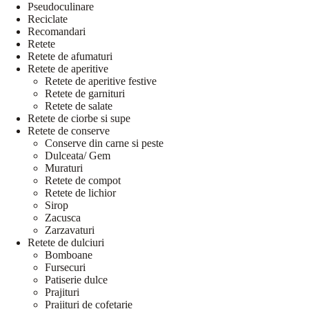
Pseudoculinare
Reciclate
Recomandari
Retete
Retete de afumaturi
Retete de aperitive
Retete de aperitive festive
Retete de garnituri
Retete de salate
Retete de ciorbe si supe
Retete de conserve
Conserve din carne si peste
Dulceata/ Gem
Muraturi
Retete de compot
Retete de lichior
Sirop
Zacusca
Zarzavaturi
Retete de dulciuri
Bomboane
Fursecuri
Patiserie dulce
Prajituri
Prajituri de cofetarie