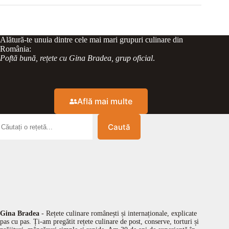
Alătură-te unuia dintre cele mai mari grupuri culinare din
România:
Poftă bună, rețete cu Gina Bradea, grup oficial
.
Află mai multe
Caută
Gina Bradea
- Rețete culinare românești și internaționale, explicate
pas cu pas. Ți-am pregătit rețete culinare de post, conserve, torturi și