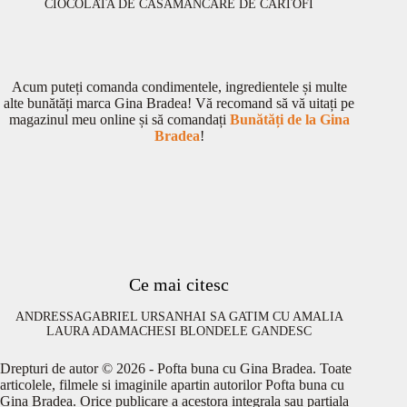
CIOCOLATA DE CASA
MANCARE DE CARTOFI
Acum puteți comanda condimentele, ingredientele și multe
alte bunătăți marca Gina Bradea! Vă recomand să vă uitați pe
magazinul meu online și să comandați
Bunătăți de la Gina
Bradea
!
Ce mai citesc
ANDRESSA
GABRIEL URSAN
HAI SA GATIM CU AMALIA
LAURA ADAMACHE
SI BLONDELE GANDESC
Drepturi de autor © 2026 - Pofta buna cu Gina Bradea. Toate
articolele, filmele si imaginile apartin autorilor Pofta buna cu
Gina Bradea. Orice publicare a acestora integrala sau partiala