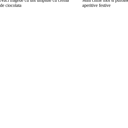
Nuci fragede cu unt umplute cu crema
Mini chifle moi si pufoas
de ciocolata
aperitive festive