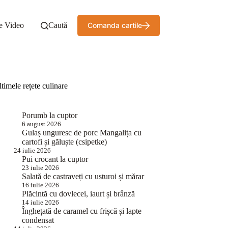
e Video
Caută
Comanda cartile
timele rețete culinare
Porumb la cuptor
6 august 2026
Gulaș unguresc de porc Mangalița cu
cartofi și găluște (csipetke)
24 iulie 2026
Pui crocant la cuptor
23 iulie 2026
Salată de castraveți cu usturoi și mărar
16 iulie 2026
Plăcintă cu dovlecei, iaurt și brânză
14 iulie 2026
Înghețată de caramel cu frișcă și lapte
condensat