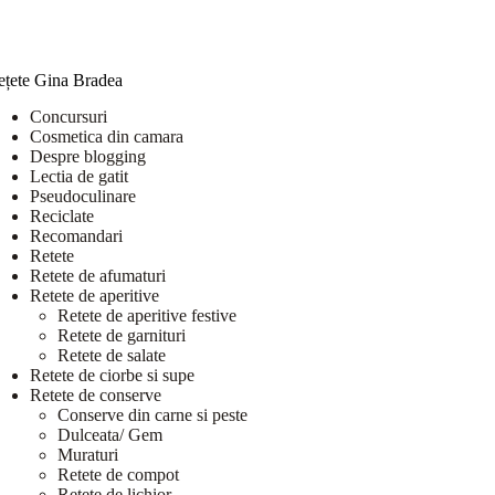
ețete Gina Bradea
Concursuri
Cosmetica din camara
Despre blogging
Lectia de gatit
Pseudoculinare
Reciclate
Recomandari
Retete
Retete de afumaturi
Retete de aperitive
Retete de aperitive festive
Retete de garnituri
Retete de salate
Retete de ciorbe si supe
Retete de conserve
Conserve din carne si peste
Dulceata/ Gem
Muraturi
Retete de compot
Retete de lichior