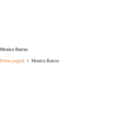
Sari
la
conținut
Monica Baicus
Prima pagină
Monica Baicus