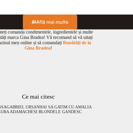
Află mai multe
eți comanda condimentele, ingredientele și multe
ătăți marca Gina Bradea! Vă recomand să vă uitați
zinul meu online și să comandați
Bunătăți de la
Gina Bradea
!
Ce mai citesc
SSA
GABRIEL URSAN
HAI SA GATIM CU AMALIA
AURA ADAMACHE
SI BLONDELE GANDESC