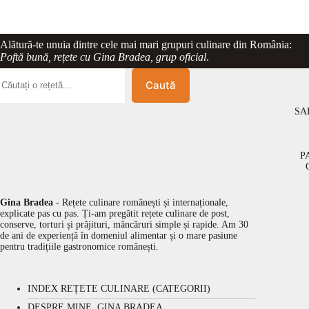
Alătură-te unuia dintre cele mai mari grupuri culinare din România:
Poftă bună, rețete cu Gina Bradea, grup oficial
.
Caută
SA
P
Gina Bradea
- Rețete culinare românești și internaționale,
explicate pas cu pas. Ți-am pregătit rețete culinare de post,
conserve, torturi și prăjituri, mâncăruri simple și rapide. Am 30
de ani de experiență în domeniul alimentar și o mare pasiune
pentru tradițiile gastronomice românești.
INDEX REȚETE CULINARE (CATEGORII)
DESPRE MINE, GINA BRADEA