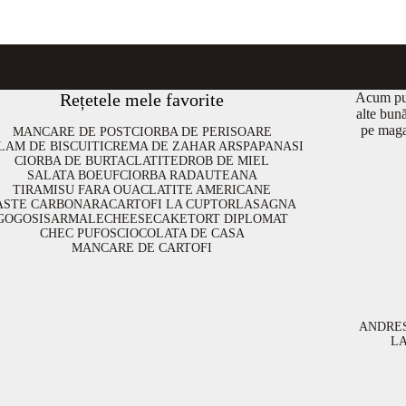
Rețetele mele favorite
Acum put
alte bun
pe maga
MANCARE DE POST
CIORBA DE PERISOARE
LAM DE BISCUITI
CREMA DE ZAHAR ARS
PAPANASI
CIORBA DE BURTA
CLATITE
DROB DE MIEL
SALATA BOEUF
CIORBA RADAUTEANA
TIRAMISU FARA OUA
CLATITE AMERICANE
ASTE CARBONARA
CARTOFI LA CUPTOR
LASAGNA
GOGOSI
SARMALE
CHEESECAKE
TORT DIPLOMAT
CHEC PUFOS
CIOCOLATA DE CASA
MANCARE DE CARTOFI
ANDRE
L