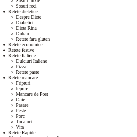
Sosuri mixte
Sosuri reci
Retete dietetice
Despre Diete
Diabetici
Dieta Rina
Dukan
Retete fara gluten
Retete economice
Retete festive
Retete Italiene
Dulciuri Italiene
Pizza
Retete paste
Retete mancare
Fripturi
Iepure
Mancare de Post
Oaie
Pasare
Peste
Porc
Tocaturi
Vita
Retete Rapide