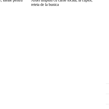
e, ideale pentru
Ardei umpluti cu carne tocata, la cuptor,
reteta de la bunica