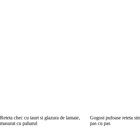
Reteta chec cu iaurt si glazura de lamaie,
Gogosi pufoase reteta sim
masurat cu paharul
pas cu pas