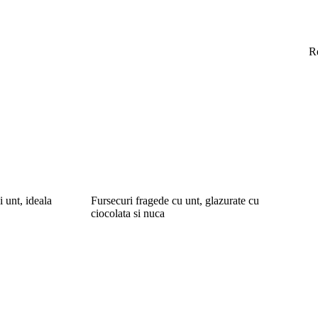
R
i unt, ideala
Fursecuri fragede cu unt, glazurate cu
ciocolata si nuca