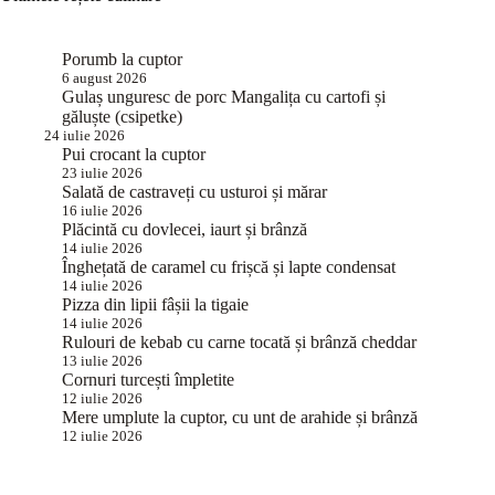
Porumb la cuptor
6 august 2026
Gulaș unguresc de porc Mangalița cu cartofi și
găluște (csipetke)
24 iulie 2026
Pui crocant la cuptor
23 iulie 2026
Salată de castraveți cu usturoi și mărar
16 iulie 2026
Plăcintă cu dovlecei, iaurt și brânză
14 iulie 2026
Înghețată de caramel cu frișcă și lapte condensat
14 iulie 2026
Pizza din lipii fâșii la tigaie
14 iulie 2026
Rulouri de kebab cu carne tocată și brânză cheddar
13 iulie 2026
Cornuri turcești împletite
12 iulie 2026
Mere umplute la cuptor, cu unt de arahide și brânză
12 iulie 2026