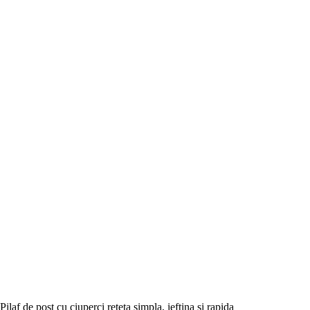
Pilaf de post cu ciuperci reteta simpla, ieftina si rapida