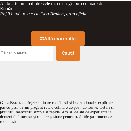
Alătură-te unuia dintre cele mai mari grupuri culinare din
România:
Poftă bună, rețete cu Gina Bradea, grup oficial
.
Află mai multe
Caută
Gina Bradea
- Rețete culinare românești și internaționale, explicate
pas cu pas. Ți-am pregătit rețete culinare de post, conserve, torturi și
prăjituri, mâncăruri simple și rapide. Am 30 de ani de experiență în
domeniul alimentar și o mare pasiune pentru tradițiile gastronomice
românești.