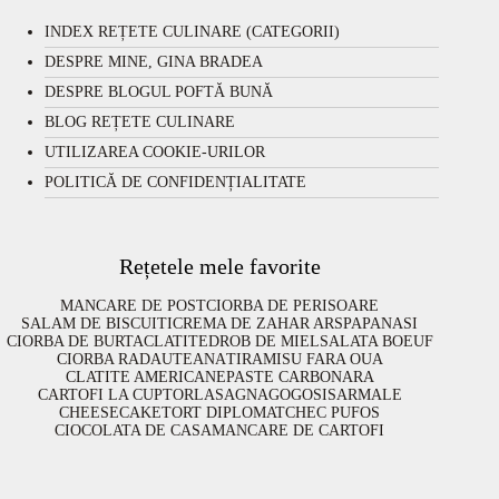
INDEX REȚETE CULINARE (CATEGORII)
DESPRE MINE, GINA BRADEA
DESPRE BLOGUL POFTĂ BUNĂ
BLOG REȚETE CULINARE
UTILIZAREA COOKIE-URILOR
POLITICĂ DE CONFIDENȚIALITATE
Rețetele mele favorite
MANCARE DE POST
CIORBA DE PERISOARE
SALAM DE BISCUITI
CREMA DE ZAHAR ARS
PAPANASI
CIORBA DE BURTA
CLATITE
DROB DE MIEL
SALATA BOEUF
CIORBA RADAUTEANA
TIRAMISU FARA OUA
CLATITE AMERICANE
PASTE CARBONARA
CARTOFI LA CUPTOR
LASAGNA
GOGOSI
SARMALE
CHEESECAKE
TORT DIPLOMAT
CHEC PUFOS
CIOCOLATA DE CASA
MANCARE DE CARTOFI