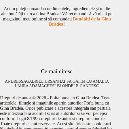
Acum puteți comanda condimentele, ingredientele și multe
alte bunătăți marca Gina Bradea! Vă recomand să vă uitați pe
magazinul meu online și să comandați
Bunătăți de la Gina
Bradea
!
Ce mai citesc
ANDRESSA
GABRIEL URSAN
HAI SA GATIM CU AMALIA
LAURA ADAMACHE
SI BLONDELE GANDESC
Drepturi de autor © 2026 - Pofta buna cu Gina Bradea. Toate
articolele, filmele si imaginile apartin autorilor Pofta buna cu
Gina Bradea. Orice publicare a acestora integrala sau partiala
este interzisa fara acordul scris al autorilor si se vor pedepsi
conform Legii 8/1996-drepturi de autor si drepturi conexe.
Toate drepturile sunt rezervate. Acest site foloseste cookie-uri.
Navigând în continuare, îţi exprimi acordul asupra folosirii lor.