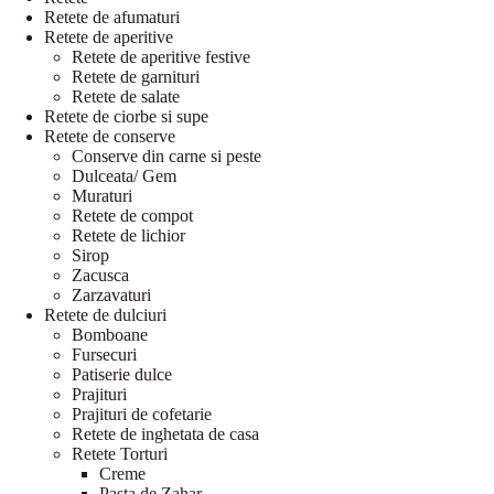
Retete de afumaturi
Retete de aperitive
Retete de aperitive festive
Retete de garnituri
Retete de salate
Retete de ciorbe si supe
Retete de conserve
Conserve din carne si peste
Dulceata/ Gem
Muraturi
Retete de compot
Retete de lichior
Sirop
Zacusca
Zarzavaturi
Retete de dulciuri
Bomboane
Fursecuri
Patiserie dulce
Prajituri
Prajituri de cofetarie
Retete de inghetata de casa
Retete Torturi
Creme
Pasta de Zahar