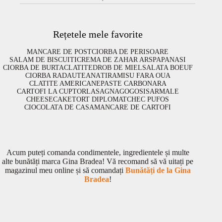
Rețetele mele favorite
MANCARE DE POST
CIORBA DE PERISOARE
SALAM DE BISCUITI
CREMA DE ZAHAR ARS
PAPANASI
CIORBA DE BURTA
CLATITE
DROB DE MIEL
SALATA BOEUF
CIORBA RADAUTEANA
TIRAMISU FARA OUA
CLATITE AMERICANE
PASTE CARBONARA
CARTOFI LA CUPTOR
LASAGNA
GOGOSI
SARMALE
CHEESECAKE
TORT DIPLOMAT
CHEC PUFOS
CIOCOLATA DE CASA
MANCARE DE CARTOFI
Acum puteți comanda condimentele, ingredientele și multe
alte bunătăți marca Gina Bradea! Vă recomand să vă uitați pe
magazinul meu online și să comandați
Bunătăți de la Gina
Bradea
!