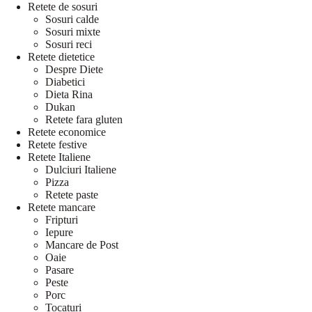
Retete de sosuri
Sosuri calde
Sosuri mixte
Sosuri reci
Retete dietetice
Despre Diete
Diabetici
Dieta Rina
Dukan
Retete fara gluten
Retete economice
Retete festive
Retete Italiene
Dulciuri Italiene
Pizza
Retete paste
Retete mancare
Fripturi
Iepure
Mancare de Post
Oaie
Pasare
Peste
Porc
Tocaturi