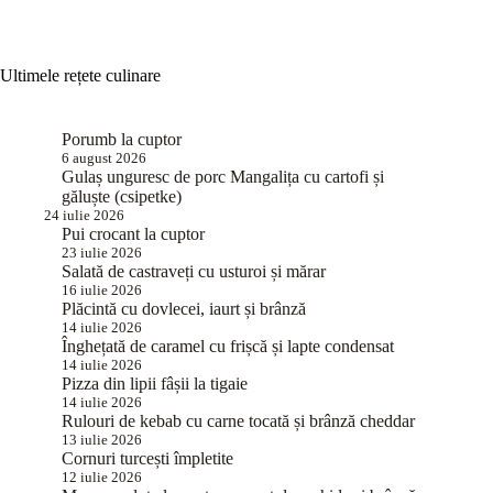
Ultimele rețete culinare
Porumb la cuptor
6 august 2026
Gulaș unguresc de porc Mangalița cu cartofi și
găluște (csipetke)
24 iulie 2026
Pui crocant la cuptor
23 iulie 2026
Salată de castraveți cu usturoi și mărar
16 iulie 2026
Plăcintă cu dovlecei, iaurt și brânză
14 iulie 2026
Înghețată de caramel cu frișcă și lapte condensat
14 iulie 2026
Pizza din lipii fâșii la tigaie
14 iulie 2026
Rulouri de kebab cu carne tocată și brânză cheddar
13 iulie 2026
Cornuri turcești împletite
12 iulie 2026