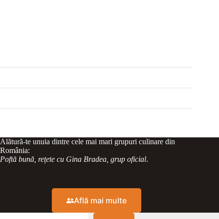
Alătură-te unuia dintre cele mai mari grupuri culinare din
România:
Poftă bună, rețete cu Gina Bradea, grup oficial
.
Află mai multe