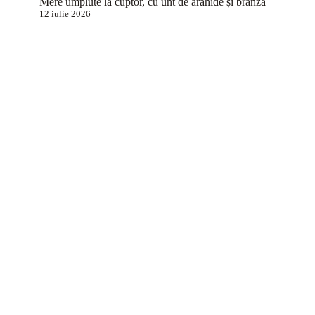
Mere umplute la cuptor, cu unt de arahide și brânză
12 iulie 2026