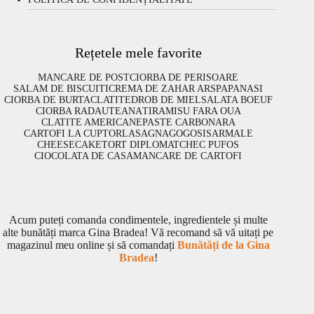
Rețetele mele favorite
MANCARE DE POST
CIORBA DE PERISOARE
SALAM DE BISCUITI
CREMA DE ZAHAR ARS
PAPANASI
CIORBA DE BURTA
CLATITE
DROB DE MIEL
SALATA BOEUF
CIORBA RADAUTEANA
TIRAMISU FARA OUA
CLATITE AMERICANE
PASTE CARBONARA
CARTOFI LA CUPTOR
LASAGNA
GOGOSI
SARMALE
CHEESECAKE
TORT DIPLOMAT
CHEC PUFOS
CIOCOLATA DE CASA
MANCARE DE CARTOFI
Acum puteți comanda condimentele, ingredientele și multe
alte bunătăți marca Gina Bradea! Vă recomand să vă uitați pe
magazinul meu online și să comandați
Bunătăți de la Gina
Bradea
!