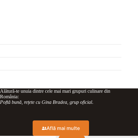
Alătură-te unuia dintre cele mai mari grupuri culinare din
România:
Poftă bună, rețete cu Gina Bradea, grup oficial
.
Află mai multe