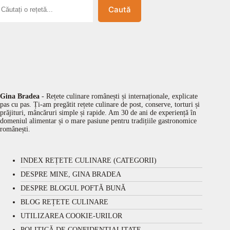
Caută
Gina Bradea
- Rețete culinare românești și internaționale, explicate
pas cu pas. Ți-am pregătit rețete culinare de post, conserve, torturi și
prăjituri, mâncăruri simple și rapide. Am 30 de ani de experiență în
domeniul alimentar și o mare pasiune pentru tradițiile gastronomice
românești.
INDEX REȚETE CULINARE (CATEGORII)
DESPRE MINE, GINA BRADEA
DESPRE BLOGUL POFTĂ BUNĂ
BLOG REȚETE CULINARE
UTILIZAREA COOKIE-URILOR
POLITICĂ DE CONFIDENȚIALITATE