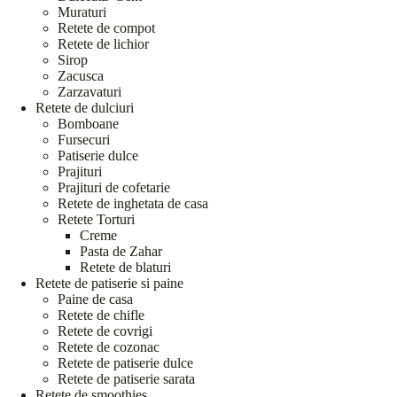
Muraturi
Retete de compot
Retete de lichior
Sirop
Zacusca
Zarzavaturi
Retete de dulciuri
Bomboane
Fursecuri
Patiserie dulce
Prajituri
Prajituri de cofetarie
Retete de inghetata de casa
Retete Torturi
Creme
Pasta de Zahar
Retete de blaturi
Retete de patiserie si paine
Paine de casa
Retete de chifle
Retete de covrigi
Retete de cozonac
Retete de patiserie dulce
Retete de patiserie sarata
Retete de smoothies