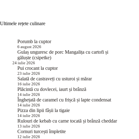
Ultimele rețete culinare
Porumb la cuptor
6 august 2026
Gulaș unguresc de porc Mangalița cu cartofi și
găluște (csipetke)
24 iulie 2026
Pui crocant la cuptor
23 iulie 2026
Salată de castraveți cu usturoi și mărar
16 iulie 2026
Plăcintă cu dovlecei, iaurt și brânză
14 iulie 2026
Înghețată de caramel cu frișcă și lapte condensat
14 iulie 2026
Pizza din lipii fâșii la tigaie
14 iulie 2026
Rulouri de kebab cu carne tocată și brânză cheddar
13 iulie 2026
Cornuri turcești împletite
12 iulie 2026