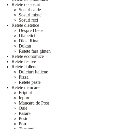
Retete de sosuri
Sosuri calde
Sosuri mixte
Sosuri reci
Retete dietetice
Despre Diete
Diabetici
Dieta Rina
Dukan
Retete fara gluten
Retete economice
Retete festive
Retete Italiene
Dulciuri Italiene
Pizza
Retete paste
Retete mancare
Fripturi
Iepure
Mancare de Post
Oaie
Pasare
Peste
Porc
Tocaturi