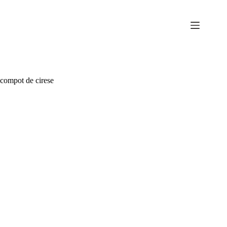
Sari
la
conținut
compot de cirese