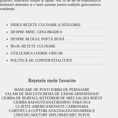
prăjituri, mâncăruri simple și rapide. Am 30 de ani de experiență în
domeniul alimentar și o mare pasiune pentru tradițiile gastronomice
românești.
INDEX REȚETE CULINARE (CATEGORII)
DESPRE MINE, GINA BRADEA
DESPRE BLOGUL POFTĂ BUNĂ
BLOG REȚETE CULINARE
UTILIZAREA COOKIE-URILOR
POLITICĂ DE CONFIDENȚIALITATE
Rețetele mele favorite
MANCARE DE POST
CIORBA DE PERISOARE
SALAM DE BISCUITI
CREMA DE ZAHAR ARS
PAPANASI
CIORBA DE BURTA
CLATITE
DROB DE MIEL
SALATA BOEUF
CIORBA RADAUTEANA
TIRAMISU FARA OUA
CLATITE AMERICANE
PASTE CARBONARA
CARTOFI LA CUPTOR
LASAGNA
GOGOSI
SARMALE
CHEESECAKE
TORT DIPLOMAT
CHEC PUFOS