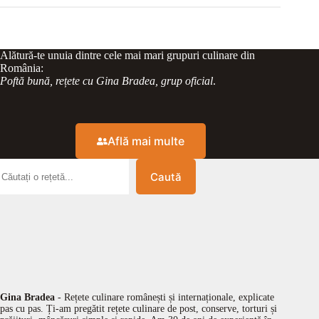
Alătură-te unuia dintre cele mai mari grupuri culinare din
România:
Poftă bună, rețete cu Gina Bradea, grup oficial
.
Află mai multe
Caută
Gina Bradea
- Rețete culinare românești și internaționale, explicate
pas cu pas. Ți-am pregătit rețete culinare de post, conserve, torturi și