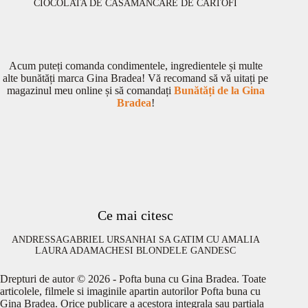
CIOCOLATA DE CASA
MANCARE DE CARTOFI
Acum puteți comanda condimentele, ingredientele și multe
alte bunătăți marca Gina Bradea! Vă recomand să vă uitați pe
magazinul meu online și să comandați
Bunătăți de la Gina
Bradea
!
Ce mai citesc
ANDRESSA
GABRIEL URSAN
HAI SA GATIM CU AMALIA
LAURA ADAMACHE
SI BLONDELE GANDESC
Drepturi de autor © 2026 - Pofta buna cu Gina Bradea. Toate
articolele, filmele si imaginile apartin autorilor Pofta buna cu
Gina Bradea. Orice publicare a acestora integrala sau partiala