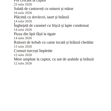
Pui crocant la cuptor
23 iulie 2026
Salată de castraveți cu usturoi și mărar
16 iulie 2026
Plăcintă cu dovlecei, iaurt și brânză
14 iulie 2026
Înghețată de caramel cu frișcă și lapte condensat
14 iulie 2026
Pizza din lipii fâșii la tigaie
14 iulie 2026
Rulouri de kebab cu carne tocată și brânză cheddar
13 iulie 2026
Cornuri turcești împletite
12 iulie 2026
Mere umplute la cuptor, cu unt de arahide și brânză
12 iulie 2026