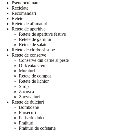
Pseudoculinare
Reciclate
Recomandari
Retete
Retete de afumaturi
Retete de aperitive
Retete de aperitive festive
Retete de garnituri
Retete de salate
Retete de ciorbe si supe
Retete de conserve
Conserve din carne si peste
Dulceata/ Gem
Muraturi
Retete de compot
Retete de lichior
Sirop
Zacusca
Zarzavaturi
Retete de dulciuri
Bomboane
Fursecuri
Patiserie dulce
Prajituri
Prajituri de cofetarie