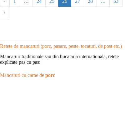
‹
1
…
24
25
26
27
28
…
53
›
Retete de mancaruri (porc, pasare, peste, tocaturi, de post etc.)
Mancaruri traditionale sau din bucataria internationala, retete
explicate pas cu pas:
Mancaruri cu carne de
porc