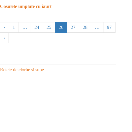
Cosulete umplute cu iaurt
‹
1
…
24
25
26
27
28
…
97
›
Retete de ciorbe si supe