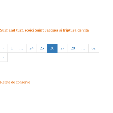
Surf and turf, scoici Saint Jacques si friptura de vita
‹
1
…
24
25
26
27
28
…
62
›
Retete de conserve