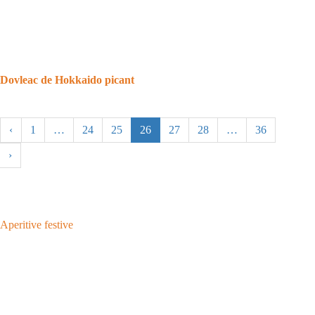
Dovleac de Hokkaido picant
‹
1
…
24
25
26
27
28
…
36
›
Aperitive festive