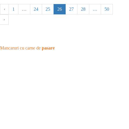
‹
1
…
24
25
26
27
28
…
50
›
Mancaruri cu carne de
pasare