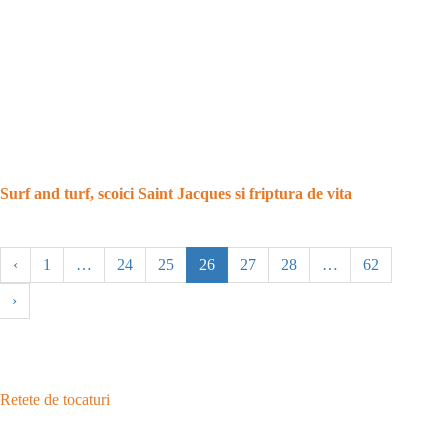
Surf and turf, scoici Saint Jacques si friptura de vita
‹
1
…
24
25
26
27
28
…
62
›
Retete de tocaturi