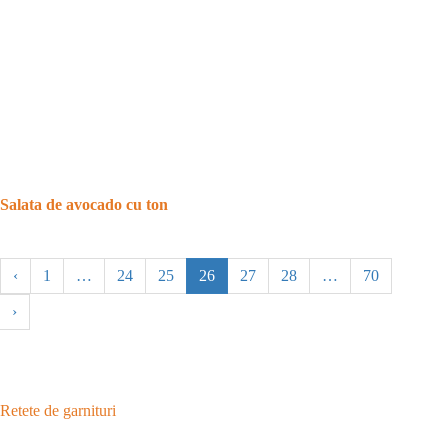
Salata de avocado cu ton
‹
1
…
24
25
26
27
28
…
70
›
Retete de garnituri