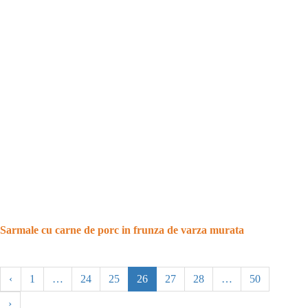
Sarmale cu carne de porc in frunza de varza murata
‹
1
…
24
25
26
27
28
…
50
›