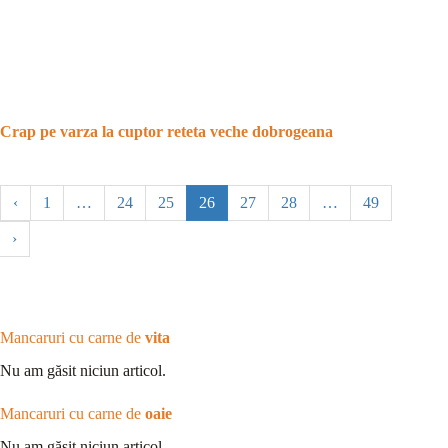
Crap pe varza la cuptor reteta veche dobrogeana
‹
1
…
24
25
26
27
28
…
49
›
Mancaruri cu carne de
vita
Nu am găsit niciun articol.
Mancaruri cu carne de
oaie
Nu am găsit niciun articol.