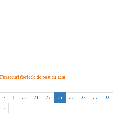
Fursecuri floricele de post cu gem
‹
1
…
24
25
26
27
28
…
92
›